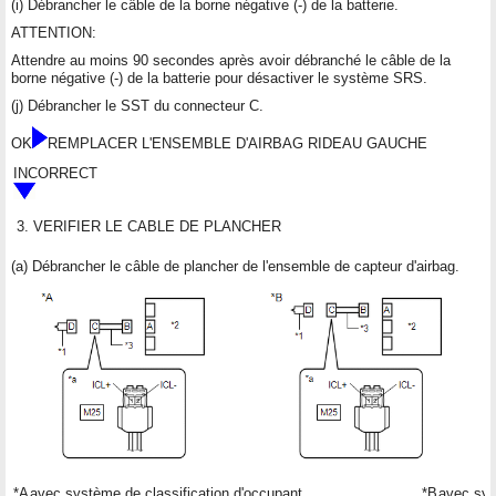
(i) Débrancher le câble de la borne négative (-) de la batterie.
ATTENTION:
Attendre au moins 90 secondes après avoir débranché le câble de la
borne négative (-) de la batterie pour désactiver le système SRS.
(j) Débrancher le SST du connecteur C.
OK
REMPLACER L'ENSEMBLE D'AIRBAG RIDEAU GAUCHE
INCORRECT
3.
VERIFIER LE CABLE DE PLANCHER
(a) Débrancher le câble de plancher de l'ensemble de capteur d'airbag.
*A
avec système de classification d'occupant
*B
avec sys