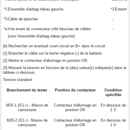
*1
Ensemble d'airbag rideau gauche
*2
Ensemble
*3
Câble de plancher
-
*a
Vue avant du connecteur côté faisceau de câbles
-
(vers l'ensemble d'airbag rideau gauche)
(b) Rechercher un éventuel court-circuit en B+ dans le circuit.
(1) Brancher le câble sur la borne négative (-) de la batterie.
(2) Mettre le contacteur d'allumage en position ON.
(3) Mesurer la tension en fonction de la (des) valeur(s) indiquée(s) dans le
tableau ci-dessous.
Tension standard:
Branchement du tester
Position du contacteur
Condition
spécifiée
M25-1 (ICL+) - Masse de
Contacteur d'allumage en
En dessous de
carrosserie
position ON
1 V
M25-2 (ICL-) - Masse de
Contacteur d'allumage en
En dessous de
carrosserie
position ON
1 V