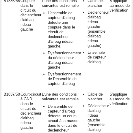
B1836/58
Coupure
L'une des conditions
Câble de
S'applique
dans le
suivantes est remplie
plancher
au mode de
circuit du
vérification
Déclencheur
L'ensemble de
déclencheur
d'airbag
capteur d'airbag
d'airbag
rideau
détecte une
rideau
gauche
coupure dans le
gauche
(ensemble
circuit de
d'airbag
déclencheur
rideau
d'airbag rideau
gauche)
gauche.
Ensemble
Dysfonctionnement
de capteur
du déclencheur
d'airbag
d'airbag rideau
gauche
Dysfonctionnement
de l'ensemble de
capteur d'airbag
B1837/58
Court-circuit
L'une des conditions
Câble de
S'applique
à GND
suivantes est remplie
plancher
au mode de
dans le
vérification
Déclencheur
L'ensemble de
circuit du
d'airbag
capteur d'airbag
déclencheur
rideau
détecte un court-
d'airbag
gauche
circuit à la masse
rideau
(ensemble
dans le circuit de
gauche
d'airbag
déclencheur