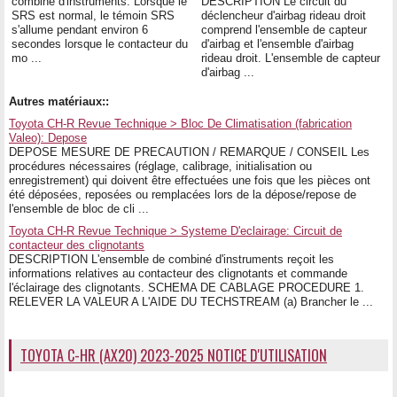
combiné d'instruments. Lorsque le
DESCRIPTION Le circuit du
SRS est normal, le témoin SRS
déclencheur d'airbag rideau droit
s'allume pendant environ 6
comprend l'ensemble de capteur
secondes lorsque le contacteur du
d'airbag et l'ensemble d'airbag
mo ...
rideau droit. L'ensemble de capteur
d'airbag ...
Autres matériaux::
Toyota CH-R Revue Technique > Bloc De Climatisation (fabrication
Valeo): Depose
DEPOSE MESURE DE PRECAUTION / REMARQUE / CONSEIL Les
procédures nécessaires (réglage, calibrage, initialisation ou
enregistrement) qui doivent être effectuées une fois que les pièces ont
été déposées, reposées ou remplacées lors de la dépose/repose de
l'ensemble de bloc de cli ...
Toyota CH-R Revue Technique > Systeme D'eclairage: Circuit de
contacteur des clignotants
DESCRIPTION L'ensemble de combiné d'instruments reçoit les
informations relatives au contacteur des clignotants et commande
l'éclairage des clignotants. SCHEMA DE CABLAGE PROCEDURE 1.
RELEVER LA VALEUR A L'AIDE DU TECHSTREAM (a) Brancher le ...
TOYOTA C-HR (AX20) 2023-2025 NOTICE D'UTILISATION