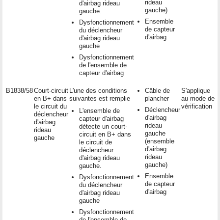
rideau
d'airbag rideau
gauche)
gauche.
Ensemble
Dysfonctionnement
de capteur
du déclencheur
d'airbag
d'airbag rideau
gauche
Dysfonctionnement
de l'ensemble de
capteur d'airbag
B1838/58
Court-circuit
L'une des conditions
Câble de
S'applique
en B+ dans
suivantes est remplie
plancher
au mode de
le circuit du
vérification
Déclencheur
L'ensemble de
déclencheur
d'airbag
capteur d'airbag
d'airbag
rideau
détecte un court-
rideau
gauche
circuit en B+ dans
gauche
(ensemble
le circuit de
d'airbag
déclencheur
rideau
d'airbag rideau
gauche)
gauche.
Ensemble
Dysfonctionnement
de capteur
du déclencheur
d'airbag
d'airbag rideau
gauche
Dysfonctionnement
de l'ensemble de