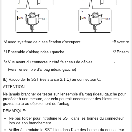
*A
avec système de classification d'occupant
*B
avec sys
*1
Ensemble d'airbag rideau gauche
*2
Ensemble
*a
Vue avant du connecteur côté faisceau de câbles
-
(vers l'ensemble d'airbag rideau gauche)
(b) Raccorder le SST (résistance 2,1 Ω) au connecteur C.
ATTENTION:
Ne jamais brancher de tester sur l'ensemble d'airbag rideau gauche pour
procéder à une mesure, car cela pourrait occasionner des blessures
graves suite au déploiement de l'airbag.
REMARQUE:
Ne pas forcer pour introduire le SST dans les bornes du connecteur
lors de son branchement.
Veiller à introduire le SST bien dans l'axe des bornes du connecteur.