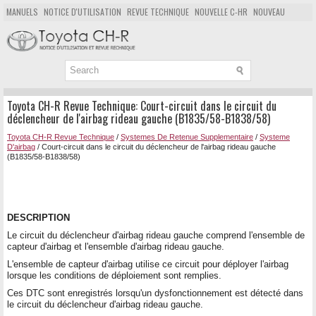
MANUELS
NOTICE D'UTILISATION
REVUE TECHNIQUE
NOUVELLE C-HR
NOUVEAU
POPULAIRE
PLAN DU SITE
CHERCHER
Toyota CH-R Revue Technique: Court-circuit dans le circuit du
déclencheur de l'airbag rideau gauche (B1835/58-B1838/58)
Toyota CH-R Revue Technique
/
Systemes De Retenue Supplementaire
/
Systeme
D'airbag
/ Court-circuit dans le circuit du déclencheur de l'airbag rideau gauche
(B1835/58-B1838/58)
DESCRIPTION
Le circuit du déclencheur d'airbag rideau gauche comprend l'ensemble de
capteur d'airbag et l'ensemble d'airbag rideau gauche.
L'ensemble de capteur d'airbag utilise ce circuit pour déployer l'airbag
lorsque les conditions de déploiement sont remplies.
Ces DTC sont enregistrés lorsqu'un dysfonctionnement est détecté dans
le circuit du déclencheur d'airbag rideau gauche.