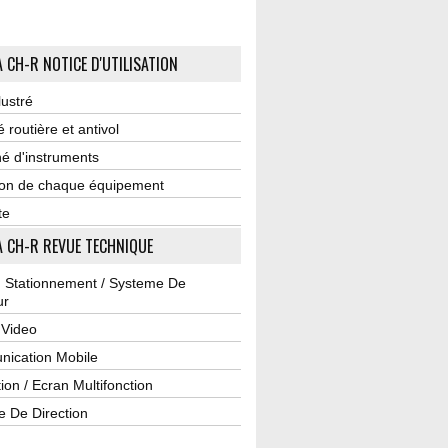
 CH-R NOTICE D'UTILISATION
lustré
é routière et antivol
é d'instruments
tion de chaque équipement
te
 CH-R REVUE TECHNIQUE
u Stationnement / Systeme De
ur
 Video
ication Mobile
ion / Ecran Multifonction
e De Direction