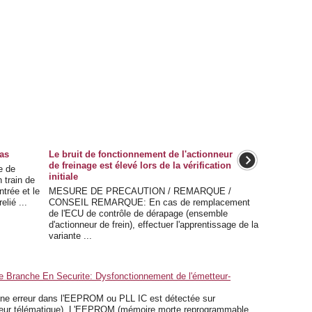
as
Le bruit de fonctionnement de l'actionneur
de freinage est élevé lors de la vérification
e de
initiale
 train de
ntrée et le
MESURE DE PRECAUTION / REMARQUE /
elié ...
CONSEIL REMARQUE: En cas de remplacement
de l'ECU de contrôle de dérapage (ensemble
d'actionneur de frein), effectuer l'apprentissage de la
variante ...
Branche En Securite: Dysfonctionnement de l'émetteur-
e erreur dans l'EEPROM ou PLL IC est détectée sur
pteur télématique). L'EEPROM (mémoire morte reprogrammable