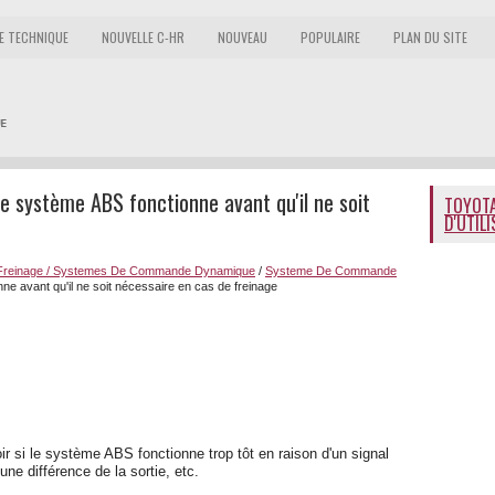
E TECHNIQUE
NOUVELLE C-HR
NOUVEAU
POPULAIRE
PLAN DU SITE
e système ABS fonctionne avant qu'il ne soit
TOYOTA
D'UTIL
reinage / Systemes De Commande Dynamique
/
Systeme De Commande
ne avant qu'il ne soit nécessaire en cas de freinage
r si le système ABS fonctionne trop tôt en raison d'un signal
ne différence de la sortie, etc.