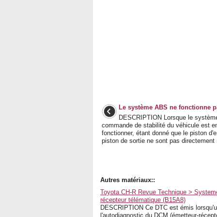
Le système ABS ne fonctionne p
DESCRIPTION Lorsque le systèm
commande de stabilité du véhicule est en
fonctionner, étant donné que le piston d'e
piston de sortie ne sont pas directement r
Autres matériaux::
Toyota CH-R Revue Technique > Systeme 
récepteur télématique (B15A8)
DESCRIPTION Ce DTC est émis lorsqu'un
l'autodiagnostic du DCM (émetteur-réce