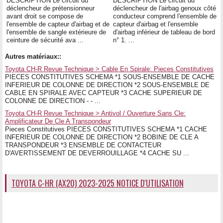
DESCRIPTION Le circuit du
DESCRIPTION Le circuit du
déclencheur de prétensionneur
déclencheur de l'airbag genoux côté
avant droit se compose de
conducteur comprend l'ensemble de
l'ensemble de capteur d'airbag et de
capteur d'airbag et l'ensemble
l'ensemble de sangle extérieure de
d'airbag inférieur de tableau de bord
ceinture de sécurité ava ...
n° 1. ...
Autres matériaux::
Toyota CH-R Revue Technique > Cable En Spirale: Pieces Constitutives
PIECES CONSTITUTIVES SCHEMA *1 SOUS-ENSEMBLE DE CACHE
INFERIEUR DE COLONNE DE DIRECTION *2 SOUS-ENSEMBLE DE
CABLE EN SPIRALE AVEC CAPTEUR *3 CACHE SUPERIEUR DE
COLONNE DE DIRECTION - - ...
Toyota CH-R Revue Technique > Antivol / Ouverture Sans Cle:
Amplificateur De Cle A Transpondeur
Pieces Constitutives PIECES CONSTITUTIVES SCHEMA *1 CACHE
INFERIEUR DE COLONNE DE DIRECTION *2 BOBINE DE CLE A
TRANSPONDEUR *3 ENSEMBLE DE CONTACTEUR
D'AVERTISSEMENT DE DEVERROUILLAGE *4 CACHE SU ...
TOYOTA C-HR (AX20) 2023-2025 NOTICE D'UTILISATION