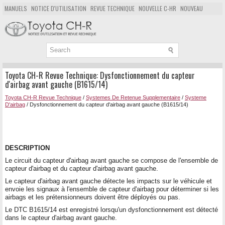
MANUELS
NOTICE D'UTILISATION
REVUE TECHNIQUE
NOUVELLE C-HR
NOUVEAU
POPULAIRE
PLAN DU SITE
CHERCHER
Toyota CH-R Revue Technique: Dysfonctionnement du capteur
d'airbag avant gauche (B1615/14)
Toyota CH-R Revue Technique
/
Systemes De Retenue Supplementaire
/
Systeme
D'airbag
/ Dysfonctionnement du capteur d'airbag avant gauche (B1615/14)
DESCRIPTION
Le circuit du capteur d'airbag avant gauche se compose de l'ensemble de
capteur d'airbag et du capteur d'airbag avant gauche.
Le capteur d'airbag avant gauche détecte les impacts sur le véhicule et
envoie les signaux à l'ensemble de capteur d'airbag pour déterminer si les
airbags et les prétensionneurs doivent être déployés ou pas.
Le DTC B1615/14 est enregistré lorsqu'un dysfonctionnement est détecté
dans le capteur d'airbag avant gauche.