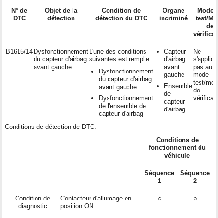
N° de
Objet de la
Condition de
Organe
Mode 
DTC
détection
détection du DTC
incriminé
test/M
de
vérifica
B1615/14
Dysfonctionnement
L'une des conditions
Capteur
Ne
du capteur d'airbag
suivantes est remplie
d'airbag
s'appliq
avant gauche
avant
pas au
Dysfonctionnement
gauche
mode
du capteur d'airbag
test/mo
Ensemble
avant gauche
de
de
Dysfonctionnement
vérificat
capteur
de l'ensemble de
d'airbag
capteur d'airbag
Conditions de détection de DTC:
Conditions de
fonctionnement du
véhicule
Séquence
Séquence
1
2
Condition de
Contacteur d'allumage en
○
○
diagnostic
position ON