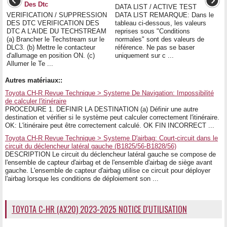
Des Dtc
DATA LIST / ACTIVE TEST
VERIFICATION / SUPPRESSION
DATA LIST REMARQUE: Dans le
DES DTC VERIFICATION DES
tableau ci-dessous, les valeurs
DTC A L'AIDE DU TECHSTREAM
reprises sous "Conditions
(a) Brancher le Techstream sur le
normales" sont des valeurs de
DLC3. (b) Mettre le contacteur
référence. Ne pas se baser
d'allumage en position ON. (c)
uniquement sur c ...
Allumer le Te ...
Autres matériaux::
Toyota CH-R Revue Technique > Systeme De Navigation: Impossibilité
de calculer l'itinéraire
PROCEDURE 1. DEFINIR LA DESTINATION (a) Définir une autre
destination et vérifier si le système peut calculer correctement l'itinéraire.
OK: L'itinéraire peut être correctement calculé. OK FIN INCORRECT ...
Toyota CH-R Revue Technique > Systeme D'airbag: Court-circuit dans le
circuit du déclencheur latéral gauche (B1825/56-B1828/56)
DESCRIPTION Le circuit du déclencheur latéral gauche se compose de
l'ensemble de capteur d'airbag et de l'ensemble d'airbag de siège avant
gauche. L'ensemble de capteur d'airbag utilise ce circuit pour déployer
l'airbag lorsque les conditions de déploiement son ...
TOYOTA C-HR (AX20) 2023-2025 NOTICE D'UTILISATION