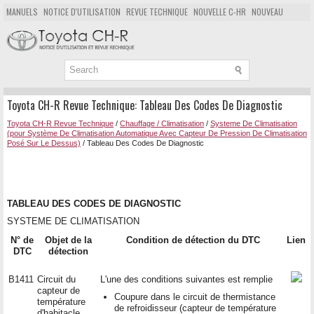
MANUELS
NOTICE D'UTILISATION
REVUE TECHNIQUE
NOUVELLE C-HR
NOUVEAU
POPULAIRE
PLAN DU SITE
CHERCHER
Toyota CH-R Revue Technique: Tableau Des Codes De Diagnostic
Toyota CH-R Revue Technique
/
Chauffage / Climatisation
/
Systeme De Climatisation
(pour Système De Climatisation Automatique Avec Capteur De Pression De Climatisation
Posé Sur Le Dessus)
/ Tableau Des Codes De Diagnostic
TABLEAU DES CODES DE DIAGNOSTIC
SYSTEME DE CLIMATISATION
N° de
Objet de la
Condition de détection du DTC
Lien
DTC
détection
B1411
Circuit du
L'une des conditions suivantes est remplie
capteur de
Coupure dans le circuit de thermistance
température
de refroidisseur (capteur de température
d'habitacle