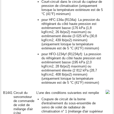
Court-circuit dans le circuit du capteur de
pression de climatisation (uniquement
lorsque la température extérieure est de 5
°C (41°F) minimum)
pour HFC-134a (R134a): La pression du
réfrigérant du côté haute pression est
extrêmement basse (176 kPa (1,8
kgf/cm2, 26 lb/po2) maximum) ou
extrêmement élevée (3 025 kPa (30,8
kgf/cm2, 439 lb/po2) minimum)
(uniquement lorsque la température
extérieure est de 5 °C (41°F) minimum)
pour HFO-1234yf (R1234yf): La pression
du réfrigérant du côté haute pression est
extrêmement basse (195 kPa (2,0
kgf/cm2, 28 lb/po2) maximum) ou
extrêmement élevée (2 812 kPa (28,7
kgf/cm2, 408 lb/po2) minimum)
(uniquement lorsque la température
extérieure est de 5 °C (41°F) minimum)
B1441
Circuit du
L'une des conditions suivantes est remplie
servomoteur
Coupure de circuit de la borne
de commande
d'entraînement du sous-ensemble de
de volet de
servo de volet de radiateur de
mélange d'air
climatisation n° 1 (mélange d'air supérieur
(côté