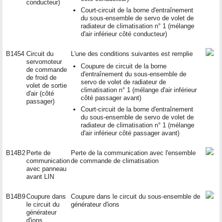
conducteur)
Court-circuit de la borne d'entraînement
du sous-ensemble de servo de volet de
radiateur de climatisation n° 1 (mélange
d'air inférieur côté conducteur)
B1454
Circuit du
L'une des conditions suivantes est remplie
servomoteur
Coupure de circuit de la borne
de commande
d'entraînement du sous-ensemble de
de froid de
servo de volet de radiateur de
volet de sortie
climatisation n° 1 (mélange d'air inférieur
d'air (côté
côté passager avant)
passager)
Court-circuit de la borne d'entraînement
du sous-ensemble de servo de volet de
radiateur de climatisation n° 1 (mélange
d'air inférieur côté passager avant)
B14B2
Perte de
Perte de la communication avec l'ensemble
communication
de commande de climatisation
avec panneau
avant LIN
B14B9
Coupure dans
Coupure dans le circuit du sous-ensemble de
le circuit du
générateur d'ions
générateur
d'ions