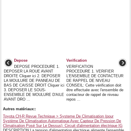
Depose
Verification
DEPOSE PROCEDURE 1.
VERIFICATION
DEPOSER LA ROUE AVANT
PROCEDURE 1. VERIFIER
DROITE Cliquer ici 2. DEPOSER
L'ENSEMBLE DE CONTACTEUR
LA MOULURE DE PANNEAU DE
DE RAPPEL DE NIVEAU
BAS DE CAISSE DROIT Cliquer ici
CONSEIL: Cette vérification doit
3. DEPOSER LE SOUS-
être effectuée avec l'ensemble de
ENSEMBLE DE MOULURE D'AILE
contacteur de rappel de niveau
AVANT DRO ...
repos ...
Autres matériaux::
Toyota CH-R Revue Technique > Systeme De Climatisation (pour
Système De Climatisation Automatique Avec Capteur De Pression De
Climatisation Posé Sur Le Dessus): Circuit d'alimentation électrique IG
DESCRIPTION La tension d'alimentation électrique alimente l'ensemble