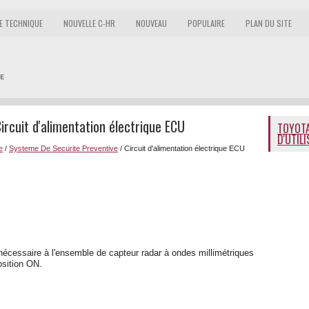
E TECHNIQUE
NOUVELLE C-HR
NOUVEAU
POPULAIRE
PLAN DU SITE
rcuit d'alimentation électrique ECU
TOYOTA
D'UTIL
e
/
Systeme De Securite Preventive
/ Circuit d'alimentation électrique ECU
ue nécessaire à l'ensemble de capteur radar à ondes millimétriques
osition ON.