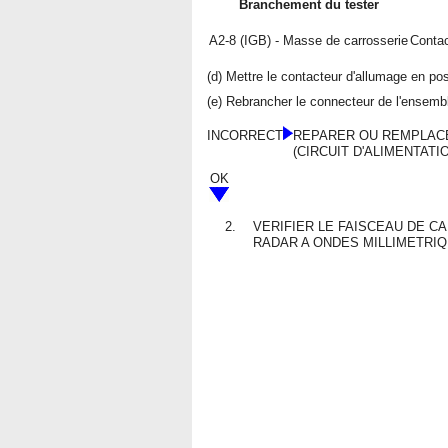
Branchement du tester
A2-8 (IGB) - Masse de carrosserie
Contac
(d) Mettre le contacteur d'allumage en po
(e) Rebrancher le connecteur de l'ensembl
INCORRECT
REPARER OU REMPLACE
(CIRCUIT D'ALIMENTATI
OK
2.
VERIFIER LE FAISCEAU DE 
RADAR A ONDES MILLIMETRIQ