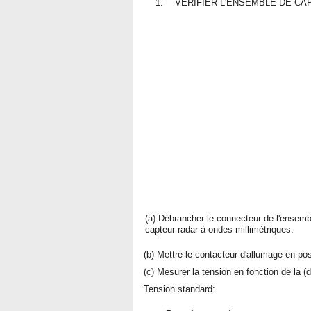
1.
VERIFIER L'ENSEMBLE DE CA
(a) Débrancher le connecteur de l'ensemb
capteur radar à ondes millimétriques.
(b) Mettre le contacteur d'allumage en po
(c) Mesurer la tension en fonction de la (
Tension standard: