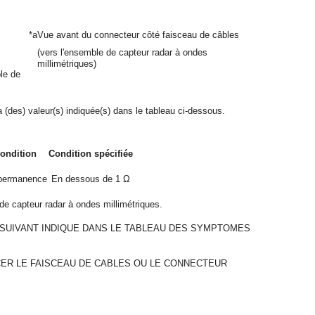
*a
Vue avant du connecteur côté faisceau de câbles
(vers l'ensemble de capteur radar à ondes
millimétriques)
le de
a (des) valeur(s) indiquée(s) dans le tableau ci-dessous.
ondition
Condition spécifiée
permanence
En dessous de 1 Ω
de capteur radar à ondes millimétriques.
 SUIVANT INDIQUE DANS LE TABLEAU DES SYMPTOMES
ER LE FAISCEAU DE CABLES OU LE CONNECTEUR