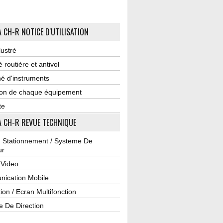
 CH-R NOTICE D'UTILISATION
lustré
é routière et antivol
é d'instruments
tion de chaque équipement
te
 CH-R REVUE TECHNIQUE
u Stationnement / Systeme De
ur
 Video
ication Mobile
ion / Ecran Multifonction
e De Direction