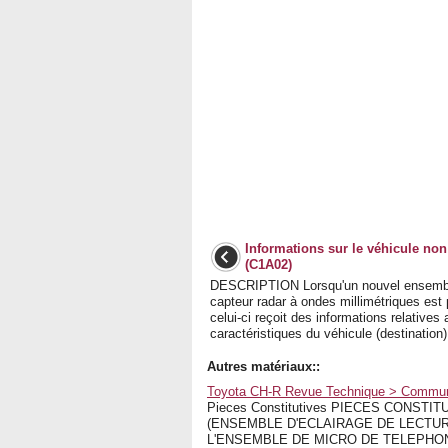
Informations sur le véhicule no
(C1A02)
DESCRIPTION Lorsqu'un nouvel ensemb
capteur radar à ondes millimétriques est
celui-ci reçoit des informations relatives
caractéristiques du véhicule (destination)
Autres matériaux::
Toyota CH-R Revue Technique > Communi
Pieces Constitutives PIECES CONS
(ENSEMBLE D'ECLAIRAGE DE LECTUR
L'ENSEMBLE DE MICRO DE TELEPHON