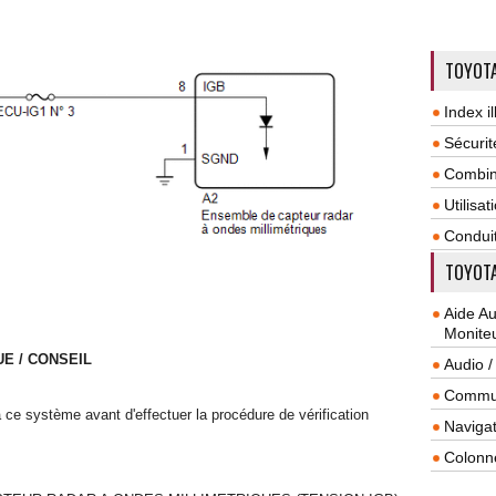
TOYOTA
Index il
Sécurit
Combin
Utilisa
Condui
TOYOTA
Aide A
Monite
E / CONSEIL
Audio /
Commun
s à ce système avant d'effectuer la procédure de vérification
Navigat
Colonn