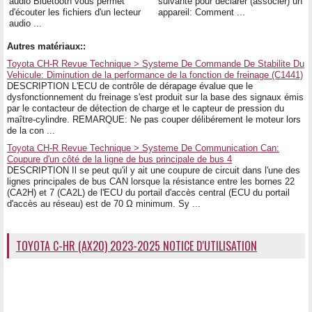
audio Bluetooth vous permet
suivante pour déclarer (associer) un
d'écouter les fichiers d'un lecteur
appareil: Comment ...
audio ...
Autres matériaux::
Toyota CH-R Revue Technique > Systeme De Commande De Stabilite Du
Vehicule: Diminution de la performance de la fonction de freinage (C1441)
DESCRIPTION L'ECU de contrôle de dérapage évalue que le
dysfonctionnement du freinage s'est produit sur la base des signaux émis
par le contacteur de détection de charge et le capteur de pression du
maître-cylindre. REMARQUE: Ne pas couper délibérement le moteur lors
de la con ...
Toyota CH-R Revue Technique > Systeme De Communication Can:
Coupure d'un côté de la ligne de bus principale de bus 4
DESCRIPTION Il se peut qu'il y ait une coupure de circuit dans l'une des
lignes principales de bus CAN lorsque la résistance entre les bornes 22
(CA2H) et 7 (CA2L) de l'ECU du portail d'accès central (ECU du portail
d'accès au réseau) est de 70 Ω minimum. Sy ...
TOYOTA C-HR (AX20) 2023-2025 NOTICE D'UTILISATION