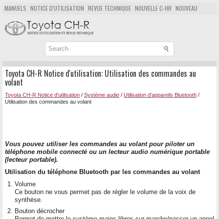
MANUELS
NOTICE D'UTILISATION
REVUE TECHNIQUE
NOUVELLE C-HR
NOUVEAU
POPULAIRE
PLAN DU SITE
CHERCHER
Toyota CH-R Notice d'utilisation: Utilisation des commandes au
volant
Toyota CH-R Notice d'utilisation
/
Système audio
/
Utilisation d'appareils Bluetooth
/
Utilisation des commandes au volant
Vous pouvez utiliser les commandes au volant pour piloter un
téléphone mobile connecté ou un lecteur audio numérique portable
(lecteur portable).
Utilisation du téléphone Bluetooth par les commandes au volant
Volume
Ce bouton ne vous permet pas de régler le volume de la voix de
synthèse.
Bouton décrocher
Permet de mettre le système mains libres sur marche/passer un appel