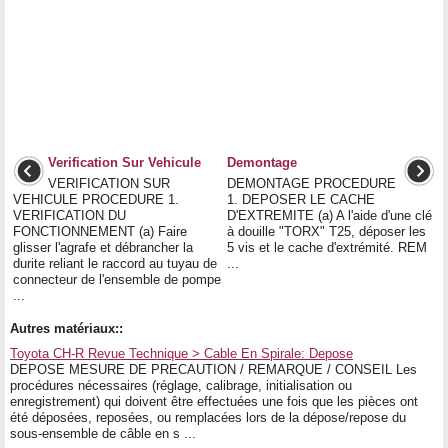
Verification Sur Vehicule
Demontage
VERIFICATION SUR
DEMONTAGE PROCEDURE
VEHICULE PROCEDURE 1.
1. DEPOSER LE CACHE
VERIFICATION DU
D'EXTREMITE (a) A l'aide d'une clé
FONCTIONNEMENT (a) Faire
à douille "TORX" T25, déposer les
glisser l'agrafe et débrancher la
5 vis et le cache d'extrémité. REM
durite reliant le raccord au tuyau de
...
connecteur de l'ensemble de pompe
...
Autres matériaux::
Toyota CH-R Revue Technique > Cable En Spirale: Depose
DEPOSE MESURE DE PRECAUTION / REMARQUE / CONSEIL Les
procédures nécessaires (réglage, calibrage, initialisation ou
enregistrement) qui doivent être effectuées une fois que les pièces ont
été déposées, reposées, ou remplacées lors de la dépose/repose du
sous-ensemble de câble en s ...