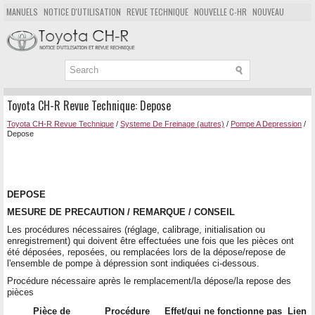
MANUELS
NOTICE D'UTILISATION
REVUE TECHNIQUE
NOUVELLE C-HR
NOUVEAU
POPULAIRE
PLAN DU SITE
CHERCHER
Toyota CH-R Revue Technique: Depose
Toyota CH-R Revue Technique
/
Systeme De Freinage (autres)
/
Pompe A Depression
/
Depose
DEPOSE
MESURE DE PRECAUTION / REMARQUE / CONSEIL
Les procédures nécessaires (réglage, calibrage, initialisation ou
enregistrement) qui doivent être effectuées une fois que les pièces ont
été déposées, reposées, ou remplacées lors de la dépose/repose de
l'ensemble de pompe à dépression sont indiquées ci-dessous.
Procédure nécessaire après le remplacement/la dépose/la repose des
pièces
Pièce de
Procédure
Effet/qui ne fonctionne pas
Lien