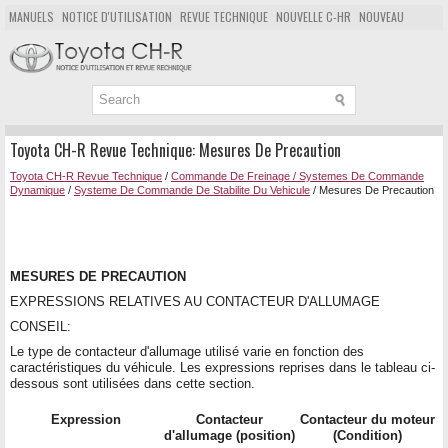
MANUELS
NOTICE D'UTILISATION
REVUE TECHNIQUE
NOUVELLE C-HR
NOUVEAU
POPULAIRE
PLAN DU SITE
CHERCHER
Toyota CH-R Revue Technique: Mesures De Precaution
Toyota CH-R Revue Technique
/
Commande De Freinage / Systemes De Commande
Dynamique
/
Systeme De Commande De Stabilite Du Vehicule
/ Mesures De Precaution
MESURES DE PRECAUTION
EXPRESSIONS RELATIVES AU CONTACTEUR D'ALLUMAGE
CONSEIL:
Le type de contacteur d'allumage utilisé varie en fonction des
caractéristiques du véhicule. Les expressions reprises dans le tableau ci-
dessous sont utilisées dans cette section.
Expression
Contacteur
Contacteur du moteur
d'allumage (position)
(Condition)