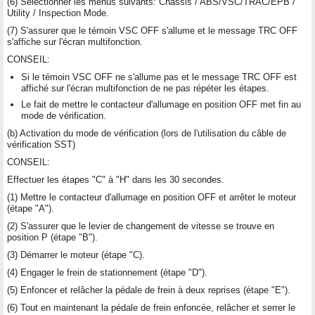
(6) Sélectionner les menus suivants: Chassis / ABS/VSC/TRAC/EPB /
Utility / Inspection Mode.
(7) S'assurer que le témoin VSC OFF s'allume et le message TRC OFF
s'affiche sur l'écran multifonction.
CONSEIL:
Si le témoin VSC OFF ne s'allume pas et le message TRC OFF est
affiché sur l'écran multifonction de ne pas répéter les étapes.
Le fait de mettre le contacteur d'allumage en position OFF met fin au
mode de vérification.
(b) Activation du mode de vérification (lors de l'utilisation du câble de
vérification SST)
CONSEIL:
Effectuer les étapes "C" à "H" dans les 30 secondes.
(1) Mettre le contacteur d'allumage en position OFF et arrêter le moteur
(étape "A").
(2) S'assurer que le levier de changement de vitesse se trouve en
position P (étape "B").
(3) Démarrer le moteur (étape "C).
(4) Engager le frein de stationnement (étape "D").
(5) Enfoncer et relâcher la pédale de frein à deux reprises (étape "E").
(6) Tout en maintenant la pédale de frein enfoncée, relâcher et serrer le