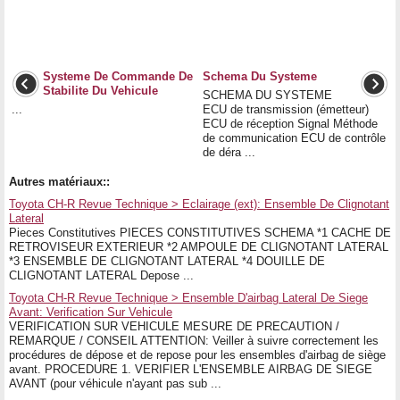
Systeme De Commande De
Schema Du Systeme
Stabilite Du Vehicule
SCHEMA DU SYSTEME
...
ECU de transmission (émetteur)
ECU de réception Signal Méthode
de communication ECU de contrôle
de déra ...
Autres matériaux::
Toyota CH-R Revue Technique > Eclairage (ext): Ensemble De Clignotant
Lateral
Pieces Constitutives PIECES CONSTITUTIVES SCHEMA *1 CACHE DE
RETROVISEUR EXTERIEUR *2 AMPOULE DE CLIGNOTANT LATERAL
*3 ENSEMBLE DE CLIGNOTANT LATERAL *4 DOUILLE DE
CLIGNOTANT LATERAL Depose ...
Toyota CH-R Revue Technique > Ensemble D'airbag Lateral De Siege
Avant: Verification Sur Vehicule
VERIFICATION SUR VEHICULE MESURE DE PRECAUTION /
REMARQUE / CONSEIL ATTENTION: Veiller à suivre correctement les
procédures de dépose et de repose pour les ensembles d'airbag de siège
avant. PROCEDURE 1. VERIFIER L'ENSEMBLE AIRBAG DE SIEGE
AVANT (pour véhicule n'ayant pas sub ...