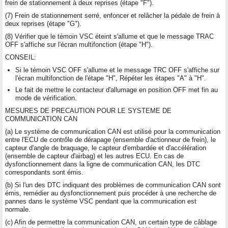
frein de stationnement à deux reprises (étape "F").
(7) Frein de stationnement serré, enfoncer et relâcher la pédale de frein à
deux reprises (étape "G").
(8) Vérifier que le témoin VSC éteint s'allume et que le message TRAC
OFF s'affiche sur l'écran multifonction (étape "H").
CONSEIL:
Si le témoin VSC OFF s'allume et le message TRC OFF s'affiche sur
l'écran multifonction de l'étape "H", Répéter les étapes "A" à "H".
Le fait de mettre le contacteur d'allumage en position OFF met fin au
mode de vérification.
MESURES DE PRECAUTION POUR LE SYSTEME DE
COMMUNICATION CAN
(a) Le système de communication CAN est utilisé pour la communication
entre l'ECU de contrôle de dérapage (ensemble d'actionneur de frein), le
capteur d'angle de braquage, le capteur d'embardée et d'accélération
(ensemble de capteur d'airbag) et les autres ECU. En cas de
dysfonctionnement dans la ligne de communication CAN, les DTC
correspondants sont émis.
(b) Si l'un des DTC indiquant des problèmes de communication CAN sont
émis, remédier au dysfonctionnement puis procéder à une recherche de
pannes dans le système VSC pendant que la communication est
normale.
(c) Afin de permettre la communication CAN, un certain type de câblage