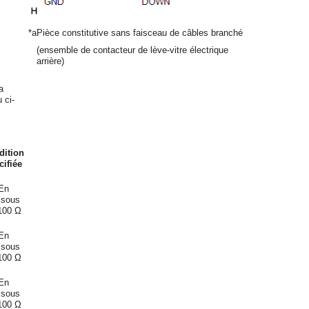
*a
Pièce constitutive sans faisceau de câbles branché
(ensemble de contacteur de lève-vitre électrique
arrière)
a
 ci-
dition
cifiée
En
ssous
100 Ω
En
ssous
100 Ω
En
ssous
100 Ω