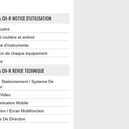
 CH-R NOTICE D'UTILISATION
lustré
é routière et antivol
é d'instruments
tion de chaque équipement
te
 CH-R REVUE TECHNIQUE
u Stationnement / Systeme De
ur
 Video
ication Mobile
ion / Ecran Multifonction
e De Direction