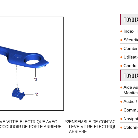
TOYOTA
Index il
Sécurit
Combin
Utilisa
Condui
TOYOTA
Aide A
Monite
Audio /
Commun
Navigat
VE-VITRE ELECTRIQUE AVEC
*2
ENSEMBLE DE CONTACTEUR DE
ACCOUDOIR DE PORTE ARRIERE
LEVE-VITRE ELECTRIQUE
Colonn
ARRIERE