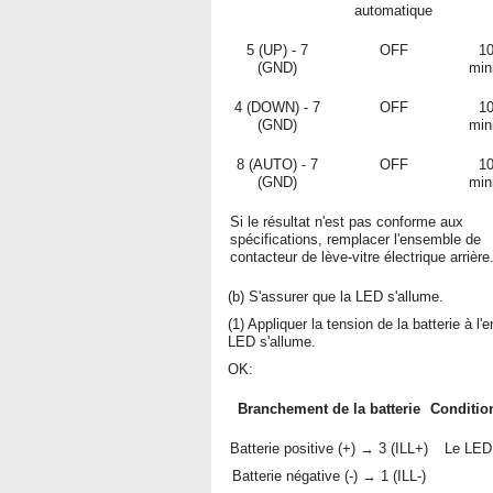
automatique
5 (UP) - 7
OFF
1
(GND)
mi
4 (DOWN) - 7
OFF
1
(GND)
mi
8 (AUTO) - 7
OFF
1
(GND)
mi
Si le résultat n'est pas conforme aux
spécifications, remplacer l'ensemble de
contacteur de lève-vitre électrique arrière
(b) S'assurer que la LED s'allume.
(1) Appliquer la tension de la batterie à l'
LED s'allume.
OK:
Branchement de la batterie
Condition
Batterie positive (+) → 3 (ILL+)
Le LED 
Batterie négative (-) → 1 (ILL-)