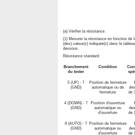
(a) Vérifier la résistance.
(1) Mesurer la résistance en fonction de l
(des) valeur(s) indiquée(s) dans le tableau
dessous.
Résistance standard:
Branchement
Condition
Con
du tester
spé
5 (UP) - 7
Position de fermeture
(GND)
automatique ou de
de
fermeture
de 
4 (DOWN) - 7
Position d'ouverture
(GND)
automatique ou
de
d'ouverture
de 
8 (AUTO) - 7
Position de fermeture
(GND)
automatique ou
de
d'ouverture
de 