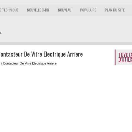
E TECHNIQUE
NOUVELLE C-HR
NOUVEAU
POPULAIRE
PLAN DU SITE
ontacteur De Vitre Electrique Arriere
TOYOTA
D'UTIL
s
/ Contacteur De Vitre Electrique Arriere