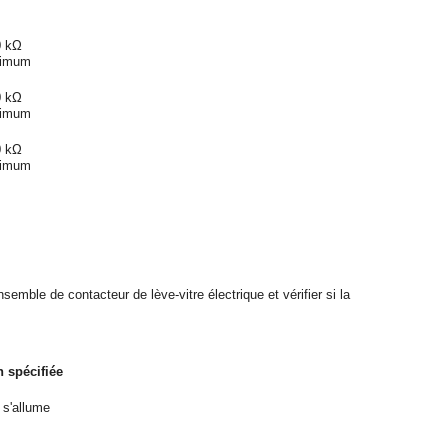
0 kΩ
nimum
0 kΩ
nimum
0 kΩ
nimum
.
ensemble de contacteur de lève-vitre électrique et vérifier si la
 spécifiée
s'allume