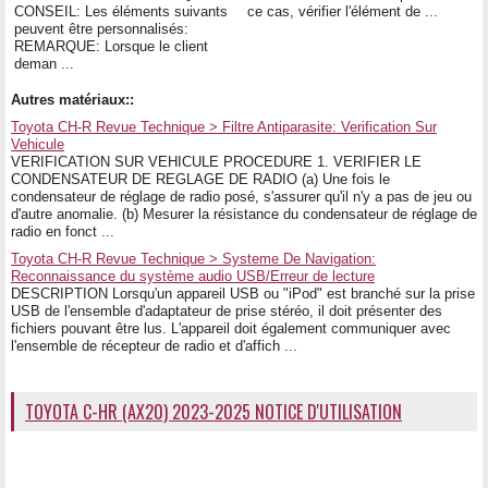
CONSEIL: Les éléments suivants
ce cas, vérifier l'élément de ...
peuvent être personnalisés:
REMARQUE: Lorsque le client
deman ...
Autres matériaux::
Toyota CH-R Revue Technique > Filtre Antiparasite: Verification Sur
Vehicule
VERIFICATION SUR VEHICULE PROCEDURE 1. VERIFIER LE
CONDENSATEUR DE REGLAGE DE RADIO (a) Une fois le
condensateur de réglage de radio posé, s'assurer qu'il n'y a pas de jeu ou
d'autre anomalie. (b) Mesurer la résistance du condensateur de réglage de
radio en fonct ...
Toyota CH-R Revue Technique > Systeme De Navigation:
Reconnaissance du système audio USB/Erreur de lecture
DESCRIPTION Lorsqu'un appareil USB ou "iPod" est branché sur la prise
USB de l'ensemble d'adaptateur de prise stéréo, il doit présenter des
fichiers pouvant être lus. L'appareil doit également communiquer avec
l'ensemble de récepteur de radio et d'affich ...
TOYOTA C-HR (AX20) 2023-2025 NOTICE D'UTILISATION