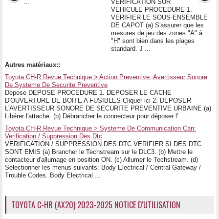
...
VERIFICATION SUR
VEHICULE PROCEDURE 1.
VERIFIER LE SOUS-ENSEMBLE
DE CAPOT (a) S'assurer que les
mesures de jeu des zones "A" à
"H" sont bien dans les plages
standard. J ...
Autres matériaux::
Toyota CH-R Revue Technique > Action Preventive: Avertisseur Sonore
De Systeme De Securite Preventive
Depose DEPOSE PROCEDURE 1. DEPOSER LE CACHE
D'OUVERTURE DE BOITE A FUSIBLES Cliquer ici 2. DEPOSER
L'AVERTISSEUR SONORE DE SECURITE PREVENTIVE URBAINE (a)
Libérer l'attache. (b) Débrancher le connecteur pour déposer l' ...
Toyota CH-R Revue Technique > Systeme De Communication Can:
Verification / Suppression Des Dtc
VERIFICATION / SUPPRESSION DES DTC VERIFIER SI DES DTC
SONT EMIS (a) Brancher le Techstream sur le DLC3. (b) Mettre le
contacteur d'allumage en position ON. (c) Allumer le Techstream. (d)
Sélectionner les menus suivants: Body Electrical / Central Gateway /
Trouble Codes. Body Electrical ...
TOYOTA C-HR (AX20) 2023-2025 NOTICE D'UTILISATION