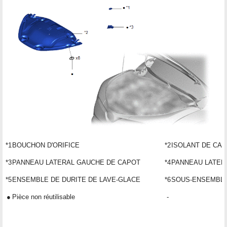
*1
BOUCHON D'ORIFICE
*2
ISOLANT DE CA
*3
PANNEAU LATERAL GAUCHE DE CAPOT
*4
PANNEAU LATER
*5
ENSEMBLE DE DURITE DE LAVE-GLACE
*6
SOUS-ENSEMBLE
●
Pièce non réutilisable
-