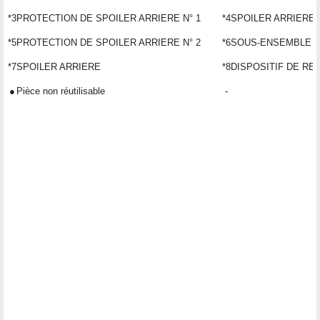
*3
PROTECTION DE SPOILER ARRIERE N° 1
*4
SPOILER ARRIERE N
*5
PROTECTION DE SPOILER ARRIERE N° 2
*6
SOUS-ENSEMBLE L
*7
SPOILER ARRIERE
*8
DISPOSITIF DE RE
●
Pièce non réutilisable
-