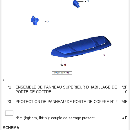
*1
ENSEMBLE DE PANNEAU SUPERIEUR D'HABILLAGE DE
*2
PR
PORTE DE COFFRE
CO
*3
PROTECTION DE PANNEAU DE PORTE DE COFFRE N° 2
*4
EN
N*m (kgf*cm, lbf*pi): couple de serrage prescrit
●
Piè
SCHEMA