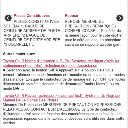
Pieces Constitutives
Repose
PIECES CONSTITUTIVES
REPOSE MESURE DE
SCHEMA *1 BAGUE DE
PRECAUTION / REMARQUE /
CEINTURE ARRIERE DE PORTE
CONSEIL CONSEIL: Procéder de
ARRIERE *2 BAGUE DE
la même façon pour le côté droit et
CEINTURE DE PORTE ARRIERE
pour le côté gauche. La procédure
*3 BOURRELET ...
suivante se rapporte au côté gau ...
Autres matériaux::
Toyota CH-R Notice d'utilisation > S-IPA (Système intelligent d'aide au
stationnement simplifié): Sélection du mode d'assistance
■ Sélection avec le bouton S-IPA Appuyez sur le bouton Cela vous
permet d'alterner entre les fonctions et d'annuler ou de relancer les modes
d'assistance. Lorsque le contacteur de démarrage est sur "ON" (véhicules
dépourvus de système d'accès et de démarrage "mains libres"), ou en
mode D� ...
Toyota CH-R Revue Technique > Eclairage (ext): Systeme De Reglage
Manuel De La Portee Des Phares
Mesures De Precaution MESURES DE PRECAUTION EXPRESSIONS
RELATIVES AU CONTACTEUR D'ALLUMAGE Le type de contacteur
d'allumage utilisé varie en fonction des caractéristiques du véhicule. Les
expressions reprises dans le tableau ci-dessous sont utilisées dans cette
section. ...