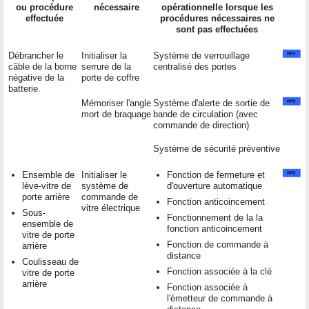
ou procédure
nécessaire
opérationnelle lorsque les
effectuée
procédures nécessaires ne
sont pas effectuées
Débrancher le
Initialiser la
Système de verrouillage
câble de la borne
serrure de la
centralisé des portes
négative de la
porte de coffre
batterie.
Mémoriser l'angle
Système d'alerte de sortie de
mort de braquage
bande de circulation (avec
commande de direction)
Système de sécurité préventive
Ensemble de
Initialiser le
Fonction de fermeture et
lève-vitre de
système de
d'ouverture automatique
porte arrière
commande de
Fonction anticoincement
vitre électrique
Sous-
Fonctionnement de la la
ensemble de
fonction anticoincement
vitre de porte
Fonction de commande à
arrière
distance
Coulisseau de
Fonction associée à la clé
vitre de porte
arrière
Fonction associée à
l'émetteur de commande à