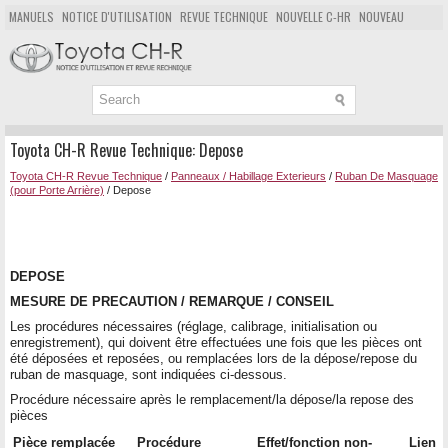
MANUELS
NOTICE D'UTILISATION
REVUE TECHNIQUE
NOUVELLE C-HR
NOUVEAU
POPULAIRE
PLAN DU SITE
CHERCHER
Toyota CH-R Revue Technique: Depose
Toyota CH-R Revue Technique
/
Panneaux / Habillage Exterieurs
/
Ruban De Masquage
(pour Porte Arrière)
/ Depose
DEPOSE
MESURE DE PRECAUTION / REMARQUE / CONSEIL
Les procédures nécessaires (réglage, calibrage, initialisation ou
enregistrement), qui doivent être effectuées une fois que les pièces ont
été déposées et reposées, ou remplacées lors de la dépose/repose du
ruban de masquage, sont indiquées ci-dessous.
Procédure nécessaire après le remplacement/la dépose/la repose des
pièces
Pièce remplacée
Procédure
Effet/fonction non-
Lien