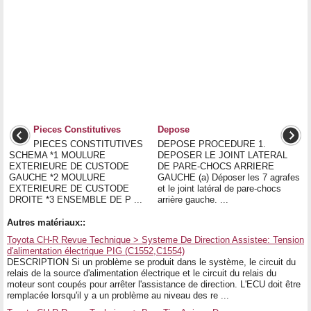
Pieces Constitutives
Depose
PIECES CONSTITUTIVES
DEPOSE PROCEDURE 1.
SCHEMA *1 MOULURE
DEPOSER LE JOINT LATERAL
EXTERIEURE DE CUSTODE
DE PARE-CHOCS ARRIERE
GAUCHE *2 MOULURE
GAUCHE (a) Déposer les 7 agrafes
EXTERIEURE DE CUSTODE
et le joint latéral de pare-chocs
DROITE *3 ENSEMBLE DE P ...
arrière gauche. ...
Autres matériaux::
Toyota CH-R Revue Technique > Systeme De Direction Assistee: Tension
d'alimentation électrique PIG (C1552,C1554)
DESCRIPTION Si un problème se produit dans le système, le circuit du
relais de la source d'alimentation électrique et le circuit du relais du
moteur sont coupés pour arrêter l'assistance de direction. L'ECU doit être
remplacée lorsqu'il y a un problème au niveau des re ...