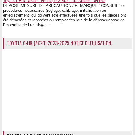
Toyota CH-R Revue Technique > Bras Tire Arriere: Depose
DEPOSE MESURE DE PRECAUTION / REMARQUE / CONSEIL Les
procédures nécessaires (réglage, calibrage, initialisation ou
enregistrement) qui doivent être effectuées une fois que les pièces ont
été déposées et reposées ou remplacées lors de la dépose/repose de
l'ensemble de bras tir� ...
TOYOTA C-HR (AX20) 2023-2025 NOTICE D'UTILISATION