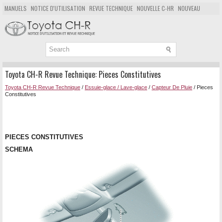
MANUELS
NOTICE D'UTILISATION
REVUE TECHNIQUE
NOUVELLE C-HR
NOUVEAU
POPULAIRE
PLAN DU SITE
CHERCHER
Toyota CH-R Revue Technique: Pieces Constitutives
Toyota CH-R Revue Technique
/
Essuie-glace / Lave-glace
/
Capteur De Pluie
/ Pieces
Constitutives
PIECES CONSTITUTIVES
SCHEMA