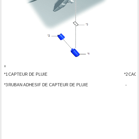
*1
CAPTEUR DE PLUIE
*2
CACH
*3
RUBAN ADHESIF DE CAPTEUR DE PLUIE
-