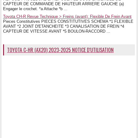
CAPTEUR DE COMMANDE DE HAUTEUR ARRIERE GAUCHE (a)
Engager le crochet. *a Attache *b ...
Toyota CH-R Revue Technique > Freins (avant): Flexible De Frein Avant
Pieces Constitutives PIECES CONSTITUTIVES SCHEMA *1 FLEXIBLE
AVANT *2 JOINT D'ETANCHEITE *3 CANALISATION DE FREIN *4
CAPTEUR DE VITESSE AVANT *5 BOULON-RACCORD ...
TOYOTA C-HR (AX20) 2023-2025 NOTICE D'UTILISATION