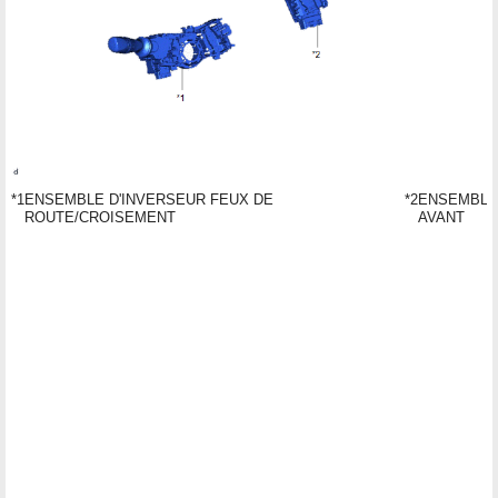
*1
ENSEMBLE D'INVERSEUR FEUX DE
*2
ENSEMBLE
ROUTE/CROISEMENT
AVANT