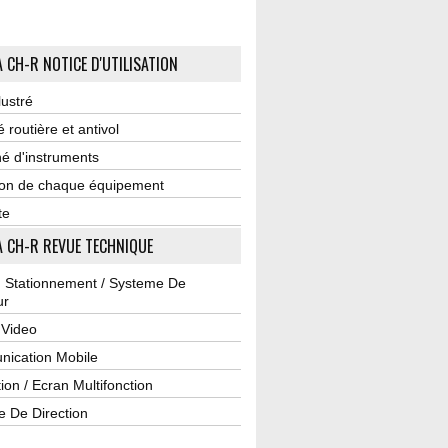
 CH-R NOTICE D'UTILISATION
lustré
é routière et antivol
é d'instruments
tion de chaque équipement
te
 CH-R REVUE TECHNIQUE
u Stationnement / Systeme De
ur
 Video
ication Mobile
ion / Ecran Multifonction
e De Direction