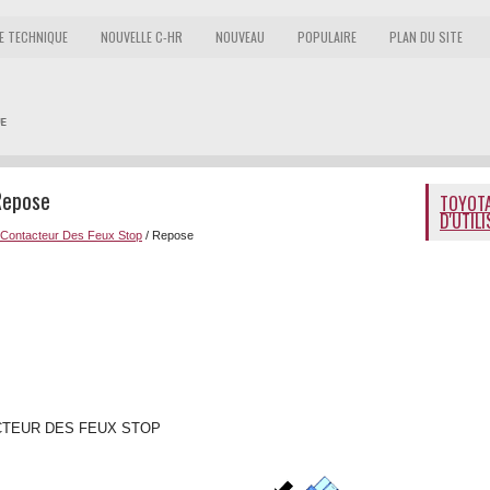
E TECHNIQUE
NOUVELLE C-HR
NOUVEAU
POPULAIRE
PLAN DU SITE
Repose
TOYOTA
D'UTIL
Contacteur Des Feux Stop
/ Repose
CTEUR DES FEUX STOP