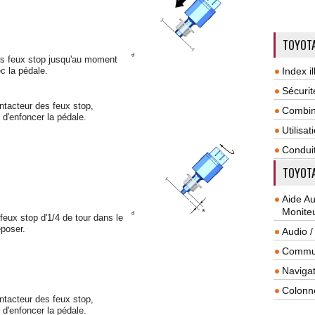
TOYOTA
des feux stop jusqu'au moment
c la pédale.
Index il
Sécurit
ontacteur des feux stop,
Combin
er d'enfoncer la pédale.
Utilisa
Condui
TOYOTA
Aide A
Monite
feux stop d'1/4 de tour dans le
eposer.
Audio /
Commun
Navigat
Colonn
ontacteur des feux stop,
er d'enfoncer la pédale.