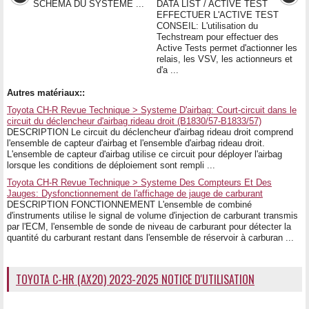
SCHEMA DU SYSTEME ...
DATA LIST / ACTIVE TEST
EFFECTUER L'ACTIVE TEST
CONSEIL: L'utilisation du
Techstream pour effectuer des
Active Tests permet d'actionner les
relais, les VSV, les actionneurs et
d'a ...
Autres matériaux::
Toyota CH-R Revue Technique > Systeme D'airbag: Court-circuit dans le
circuit du déclencheur d'airbag rideau droit (B1830/57-B1833/57)
DESCRIPTION Le circuit du déclencheur d'airbag rideau droit comprend
l'ensemble de capteur d'airbag et l'ensemble d'airbag rideau droit.
L'ensemble de capteur d'airbag utilise ce circuit pour déployer l'airbag
lorsque les conditions de déploiement sont rempli ...
Toyota CH-R Revue Technique > Systeme Des Compteurs Et Des
Jauges: Dysfonctionnement de l'affichage de jauge de carburant
DESCRIPTION FONCTIONNEMENT L'ensemble de combiné
d'instruments utilise le signal de volume d'injection de carburant transmis
par l'ECM, l'ensemble de sonde de niveau de carburant pour détecter la
quantité du carburant restant dans l'ensemble de réservoir à carburan ...
TOYOTA C-HR (AX20) 2023-2025 NOTICE D'UTILISATION