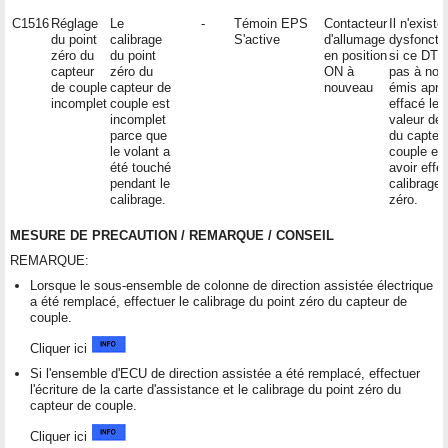
C1516
Réglage
Le
-
Témoin EPS
Contacteur
Il n'exist
du point
calibrage
S'active
d'allumage
dysfoncti
zéro du
du point
en position
si ce DTC
capteur
zéro du
ON à
pas à nou
de couple
capteur de
nouveau
émis aprè
incomplet
couple est
effacé le 
incomplet
valeur de 
parce que
du capteu
le volant a
couple et
été touché
avoir effe
pendant le
calibrage 
calibrage.
zéro.
MESURE DE PRECAUTION / REMARQUE / CONSEIL
REMARQUE:
Lorsque le sous-ensemble de colonne de direction assistée électrique
a été remplacé, effectuer le calibrage du point zéro du capteur de
couple.
Cliquer ici
Si l'ensemble d'ECU de direction assistée a été remplacé, effectuer
l'écriture de la carte d'assistance et le calibrage du point zéro du
capteur de couple.
Cliquer ici