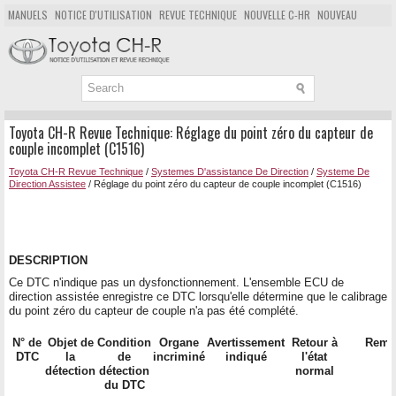
MANUELS
NOTICE D'UTILISATION
REVUE TECHNIQUE
NOUVELLE C-HR
NOUVEAU
POPULAIRE
PLAN DU SITE
CHERCHER
Toyota CH-R Revue Technique: Réglage du point zéro du capteur de
couple incomplet (C1516)
Toyota CH-R Revue Technique
/
Systemes D'assistance De Direction
/
Systeme De
Direction Assistee
/ Réglage du point zéro du capteur de couple incomplet (C1516)
DESCRIPTION
Ce DTC n'indique pas un dysfonctionnement. L'ensemble ECU de
direction assistée enregistre ce DTC lorsqu'elle détermine que le calibrage
du point zéro du capteur de couple n'a pas été complété.
N° de
Objet de
Condition
Organe
Avertissement
Retour à
Rema
DTC
la
de
incriminé
indiqué
l'état
détection
détection
normal
du DTC