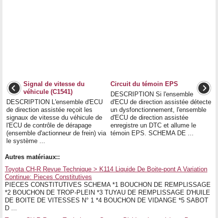
Signal de vitesse du
Circuit du témoin EPS
véhicule (C1541)
DESCRIPTION Si l'ensemble
DESCRIPTION L'ensemble d'ECU
d'ECU de direction assistée détecte
de direction assistée reçoit les
un dysfonctionnement, l'ensemble
signaux de vitesse du véhicule de
d'ECU de direction assistée
l'ECU de contrôle de dérapage
enregistre un DTC et allume le
(ensemble d'actionneur de frein) via
témoin EPS. SCHEMA DE ...
le système ...
Autres matériaux::
Toyota CH-R Revue Technique > K114 Liquide De Boite-pont A Variation
Continue: Pieces Constitutives
PIECES CONSTITUTIVES SCHEMA *1 BOUCHON DE REMPLISSAGE
*2 BOUCHON DE TROP-PLEIN *3 TUYAU DE REMPLISSAGE D'HUILE
DE BOITE DE VITESSES N° 1 *4 BOUCHON DE VIDANGE *5 SABOT
D ...