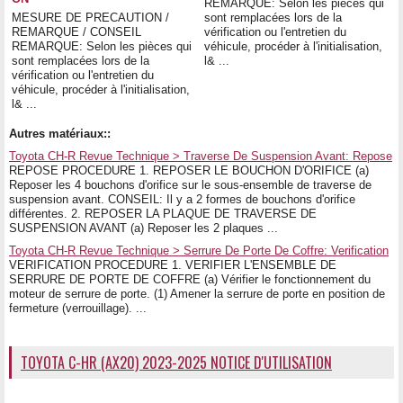
REMARQUE: Selon les pièces qui
MESURE DE PRECAUTION /
sont remplacées lors de la
REMARQUE / CONSEIL
vérification ou l'entretien du
REMARQUE: Selon les pièces qui
véhicule, procéder à l'initialisation,
sont remplacées lors de la
l& ...
vérification ou l'entretien du
véhicule, procéder à l'initialisation,
l& ...
Autres matériaux::
Toyota CH-R Revue Technique > Traverse De Suspension Avant: Repose
REPOSE PROCEDURE 1. REPOSER LE BOUCHON D'ORIFICE (a)
Reposer les 4 bouchons d'orifice sur le sous-ensemble de traverse de
suspension avant. CONSEIL: Il y a 2 formes de bouchons d'orifice
différentes. 2. REPOSER LA PLAQUE DE TRAVERSE DE
SUSPENSION AVANT (a) Reposer les 2 plaques ...
Toyota CH-R Revue Technique > Serrure De Porte De Coffre: Verification
VERIFICATION PROCEDURE 1. VERIFIER L'ENSEMBLE DE
SERRURE DE PORTE DE COFFRE (a) Vérifier le fonctionnement du
moteur de serrure de porte. (1) Amener la serrure de porte en position de
fermeture (verrouillage). ...
TOYOTA C-HR (AX20) 2023-2025 NOTICE D'UTILISATION