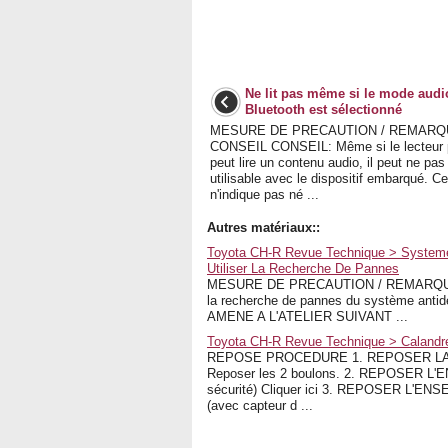
Ne lit pas même si le mode audi
Bluetooth est sélectionné
MESURE DE PRECAUTION / REMARQ
CONSEIL CONSEIL: Même si le lecteur p
peut lire un contenu audio, il peut ne pas
utilisable avec le dispositif embarqué. Ce
n'indique pas né ...
Autres matériaux::
Toyota CH-R Revue Technique > Systeme
Utiliser La Recherche De Pannes
MESURE DE PRECAUTION / REMARQUE / 
la recherche de pannes du système anti
AMENE A L'ATELIER SUIVANT ...
Toyota CH-R Revue Technique > Calandr
REPOSE PROCEDURE 1. REPOSER LA CALAN
Reposer les 2 boulons. 2. REPOSER L
sécurité) Cliquer ici 3. REPOSER 
(avec capteur d ...