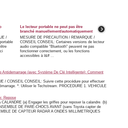
o
Le lecteur portable ne peut pas être
branché manuellement/automatiquement
UE /
MESURE DE PRECAUTION / REMARQUE /
ortable
CONSEIL CONSEIL: Certaines versions de lecteur
 être
audio compatible "Bluetooth" peuvent ne pas
ci
fonctionner correctement, ou les fonctions
accessibles à l&# ...
 Antidemarrage (avec Système De Clé Intelligente): Comment
CONSEIL CONSEIL: Suivre cette procédure pour effectuer
démarrage. *: Utiliser le Techstream. PROCEDURE 1. VEHICULE
e: Repose
DRE (a) Engager les griffes pour reposer la calandre. (b)
'ENSEMBLE DE PARE-CHOCS AVANT (sans Toyota capter de
L'ENSEMBLE DE CAPTEUR RADAR A ONDES MILLIMETRIQUES