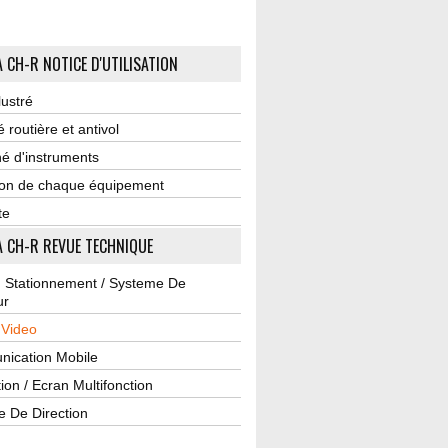
 CH-R NOTICE D'UTILISATION
lustré
é routière et antivol
é d'instruments
tion de chaque équipement
te
 CH-R REVUE TECHNIQUE
u Stationnement / Systeme De
ur
 Video
ication Mobile
ion / Ecran Multifonction
e De Direction