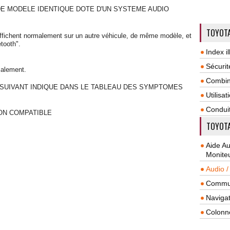
DE MODELE IDENTIQUE DOTE D'UN SYSTEME AUDIO
TOYOTA
 s'affichent normalement sur un autre véhicule, de même modèle, et
tooth".
Index il
Sécurit
malement.
Combin
 SUIVANT INDIQUE DANS LE TABLEAU DES SYMPTOMES
Utilisa
Condui
ON COMPATIBLE
TOYOTA
Aide A
Monite
Audio /
Commun
Navigat
Colonn