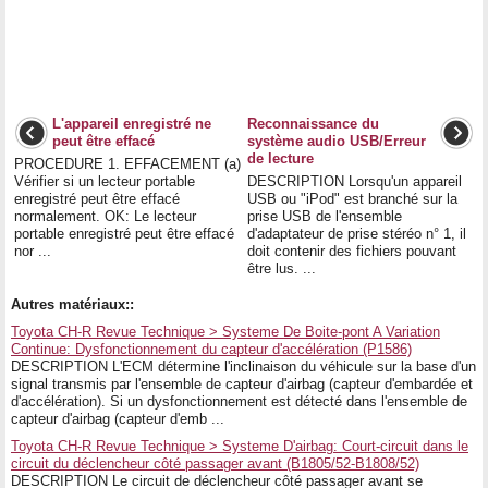
L'appareil enregistré ne
Reconnaissance du
peut être effacé
système audio USB/Erreur
de lecture
PROCEDURE 1. EFFACEMENT (a)
Vérifier si un lecteur portable
DESCRIPTION Lorsqu'un appareil
enregistré peut être effacé
USB ou "iPod" est branché sur la
normalement. OK: Le lecteur
prise USB de l'ensemble
portable enregistré peut être effacé
d'adaptateur de prise stéréo n° 1, il
nor ...
doit contenir des fichiers pouvant
être lus. ...
Autres matériaux::
Toyota CH-R Revue Technique > Systeme De Boite-pont A Variation
Continue: Dysfonctionnement du capteur d'accélération (P1586)
DESCRIPTION L'ECM détermine l'inclinaison du véhicule sur la base d'un
signal transmis par l'ensemble de capteur d'airbag (capteur d'embardée et
d'accélération). Si un dysfonctionnement est détecté dans l'ensemble de
capteur d'airbag (capteur d'emb ...
Toyota CH-R Revue Technique > Systeme D'airbag: Court-circuit dans le
circuit du déclencheur côté passager avant (B1805/52-B1808/52)
DESCRIPTION Le circuit de déclencheur côté passager avant se