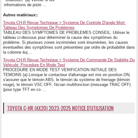
informations de piste ...
Autres matériaux::
Toyota CH-R Revue Technique > Systeme De Controle D'angle Mort:
Tableau Des Symptomes De Problemes
TABLEAU DES SYMPTOMES DE PROBLEMES CONSEIL: Utiliser le
tableau ci-dessous pour déterminer la cause des symptômes du
problème. Si plusieurs zones incriminées sont énumérées, les causes
éventuelles des symptômes sont présentées par ordre de probabilité dans
la colonne &q ...
Toyota CH-R Revue Technique > Systeme De Commande De Stabilite Du
Vehicule: Procedure En Mode Test
PROCEDURE EN MODE TEST VERIFICATION INITIALE DES
TEMOINS (a) Lorsque le contacteur d'allumage est mis en position ON,
s'assurer que le témoin ABS, le témoin du système de freinage (témoin
rouge), le témoin VSC OFF, l'écran multifonction (message TRAC OFF)
(pour type TFT en co ...
TOYOTA C-HR (AX20) 2023-2025 NOTICE D'UTILISATION