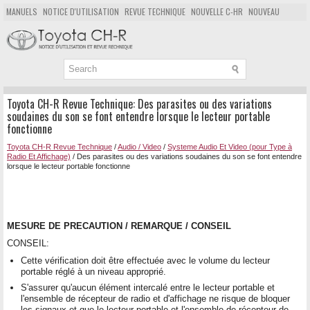
MANUELS
NOTICE D'UTILISATION
REVUE TECHNIQUE
NOUVELLE C-HR
NOUVEAU
POPULAIRE
PLAN DU SITE
CHERCHER
Toyota CH-R Revue Technique: Des parasites ou des variations
soudaines du son se font entendre lorsque le lecteur portable
fonctionne
Toyota CH-R Revue Technique
/
Audio / Video
/
Systeme Audio Et Video (pour Type à
Radio Et Affichage)
/ Des parasites ou des variations soudaines du son se font entendre
lorsque le lecteur portable fonctionne
MESURE DE PRECAUTION / REMARQUE / CONSEIL
CONSEIL:
Cette vérification doit être effectuée avec le volume du lecteur
portable réglé à un niveau approprié.
S'assurer qu'aucun élément intercalé entre le lecteur portable et
l'ensemble de récepteur de radio et d'affichage ne risque de bloquer
les signaux et que le lecteur portable et l'ensemble de récepteur de