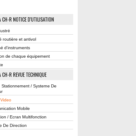
 CH-R NOTICE D'UTILISATION
lustré
é routière et antivol
é d'instruments
tion de chaque équipement
te
 CH-R REVUE TECHNIQUE
u Stationnement / Systeme De
ur
 Video
ication Mobile
ion / Ecran Multifonction
e De Direction