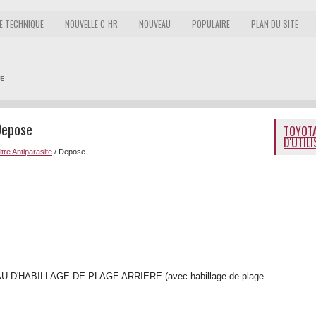
E TECHNIQUE
NOUVELLE C-HR
NOUVEAU
POPULAIRE
PLAN DU SITE
Depose
TOYOTA
D'UTIL
ltre Antiparasite
/ Depose
D'HABILLAGE DE PLAGE ARRIERE (avec habillage de plage