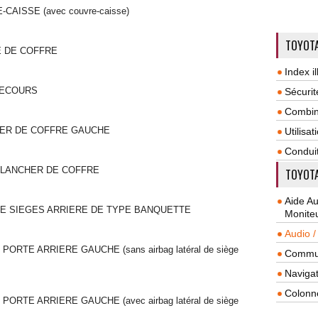
AISSE (avec couvre-caisse)
TOYOTA
E DE COFFRE
Index il
SECOURS
Sécurit
Combin
HER DE COFFRE GAUCHE
Utilisa
Condui
 PLANCHER DE COFFRE
TOYOTA
Aide A
DE SIEGES ARRIERE DE TYPE BANQUETTE
Monite
Audio /
ORTE ARRIERE GAUCHE (sans airbag latéral de siège
Commun
Navigat
Colonn
ORTE ARRIERE GAUCHE (avec airbag latéral de siège