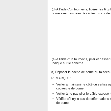
(d) A l'aide d'un tournevis, libérer les 6 
borne avec faisceau de câbles du conden
(e) A l'aide d'un tournevis, plier et casser
indiqué sur le schéma.
(f) Déposer le cache de borne du faiscea
REMARQUE:
Veiller à maintenir le côté du sertiss
couvercle de borne.
Veiller à ne pas plier le câble expos
Vérifier s'il n'y a pas de déformation
de borne.