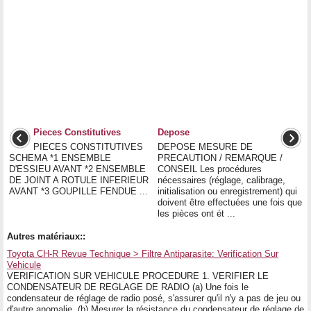
Pieces Constitutives
Depose
PIECES CONSTITUTIVES
DEPOSE MESURE DE
SCHEMA *1 ENSEMBLE
PRECAUTION / REMARQUE /
D'ESSIEU AVANT *2 ENSEMBLE
CONSEIL Les procédures
DE JOINT A ROTULE INFERIEUR
nécessaires (réglage, calibrage,
AVANT *3 GOUPILLE FENDUE ...
initialisation ou enregistrement) qui
doivent être effectuées une fois que
les pièces ont ét ...
Autres matériaux::
Toyota CH-R Revue Technique > Filtre Antiparasite: Verification Sur
Vehicule
VERIFICATION SUR VEHICULE PROCEDURE 1. VERIFIER LE
CONDENSATEUR DE REGLAGE DE RADIO (a) Une fois le
condensateur de réglage de radio posé, s'assurer qu'il n'y a pas de jeu ou
d'autre anomalie. (b) Mesurer la résistance du condensateur de réglage de