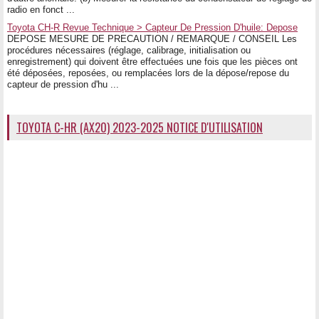
radio en fonct ...
Toyota CH-R Revue Technique > Capteur De Pression D'huile: Depose
DEPOSE MESURE DE PRECAUTION / REMARQUE / CONSEIL Les
procédures nécessaires (réglage, calibrage, initialisation ou
enregistrement) qui doivent être effectuées une fois que les pièces ont
été déposées, reposées, ou remplacées lors de la dépose/repose du
capteur de pression d'hu ...
TOYOTA C-HR (AX20) 2023-2025 NOTICE D'UTILISATION