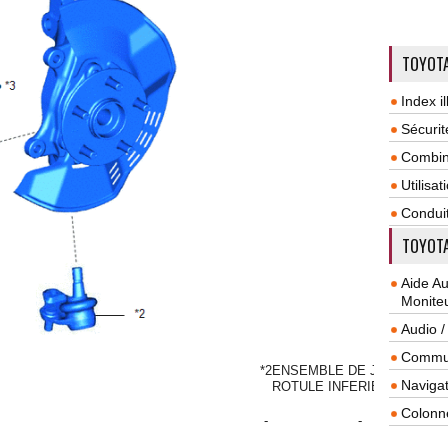
TOYOTA
Index il
Sécurit
Combin
Utilisa
Condui
TOYOTA
Aide A
Monite
Audio /
Commun
*2
ENSEMBLE DE JOINT A
Navigat
ROTULE INFERIEUR AVANT
Colonn
-
-