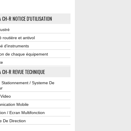
 CH-R NOTICE D'UTILISATION
lustré
é routière et antivol
é d'instruments
tion de chaque équipement
te
 CH-R REVUE TECHNIQUE
u Stationnement / Systeme De
ur
 Video
ication Mobile
ion / Ecran Multifonction
e De Direction