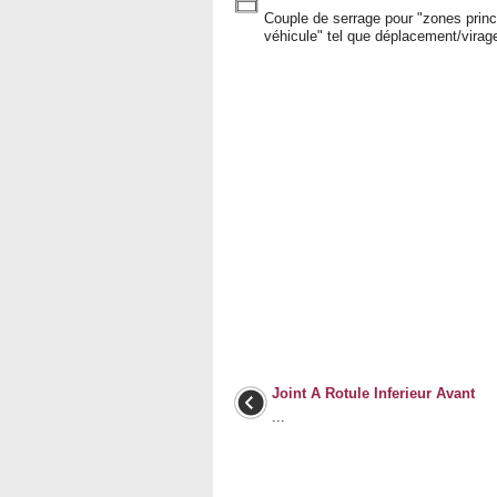
Couple de serrage pour "zones prin
véhicule" tel que déplacement/virage
Joint A Rotule Inferieur Avant
...