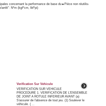
cipales concernant la performance de base du
●
Pièce non réutilisable
/arrêt": N*m (kgf*cm, lbf*pi)
Verification Sur Vehicule
VERIFICATION SUR VEHICULE
PROCEDURE 1. VERIFICATION DE L'ENSEMBLE
DE JOINT A ROTULE INFERIEUR AVANT (a)
S'assurer de l'absence de tout jeu. (1) Soulever le
véhicule. ( ...