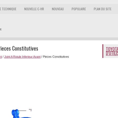
E TECHNIQUE
NOUVELLE C-HR
NOUVEAU
POPULAIRE
PLAN DU SITE
ieces Constitutives
TOYOTA
D'UTIL
nt
/
Joint A Rotule Inferieur Avant
/ Pieces Constitutives