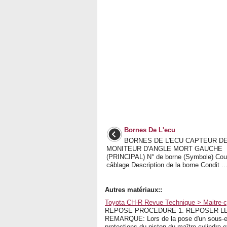
Bornes De L'ecu
BORNES DE L'ECU CAPTEUR D
MONITEUR D'ANGLE MORT GAUCHE
(PRINCIPAL) N° de borne (Symbole) Cou
câblage Description de la borne Condit ..
Autres matériaux::
Toyota CH-R Revue Technique > Maitre-c
REPOSE PROCEDURE 1. REPOSER LE
REMARQUE: Lors de la pose d'un sous-ens
protections du piston du maître-cylindre et