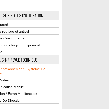
 CH-R NOTICE D'UTILISATION
lustré
é routière et antivol
é d'instruments
tion de chaque équipement
te
 CH-R REVUE TECHNIQUE
u Stationnement / Systeme De
ur
 Video
ication Mobile
ion / Ecran Multifonction
e De Direction