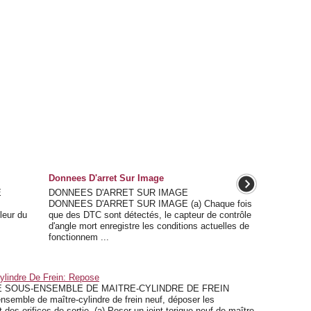
Donnees D'arret Sur Image
E
DONNEES D'ARRET SUR IMAGE
DONNEES D'ARRET SUR IMAGE (a) Chaque fois
leur du
que des DTC sont détectés, le capteur de contrôle
.
d'angle mort enregistre les conditions actuelles de
fonctionnem ...
ylindre De Frein: Repose
 SOUS-ENSEMBLE DE MAITRE-CYLINDRE DE FREIN
emble de maître-cylindre de frein neuf, déposer les
 des orifices de sortie. (a) Poser un joint torique neuf de maître-