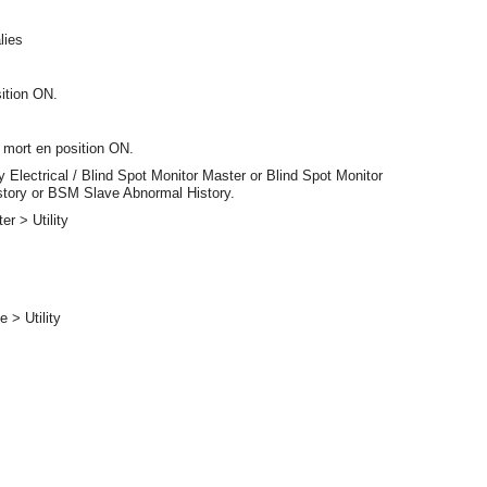
lies
sition ON.
 mort en position ON.
 Electrical / Blind Spot Monitor Master or Blind Spot Monitor
story or BSM Slave Abnormal History.
r > Utility
 > Utility