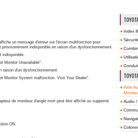
TOYOTA
Index il
Sécurit
ffiche un message d'erreur sur l'écran multifonction pour
t provisoirement indisponible en raison d'un dysfonctionnement.
Combin
 indisponible:
Utilisa
pot Monitor Unavailable".
Condui
n raison d'un dysfonctionnement:
TOYOTA
pot Monitor System malfunction. Visit Your Dealer".
Aide A
Monite
capteur de moniteur d'angle mort peut être affiché ou supprimé.
Audio /
Commun
Navigat
sition ON.
Colonn