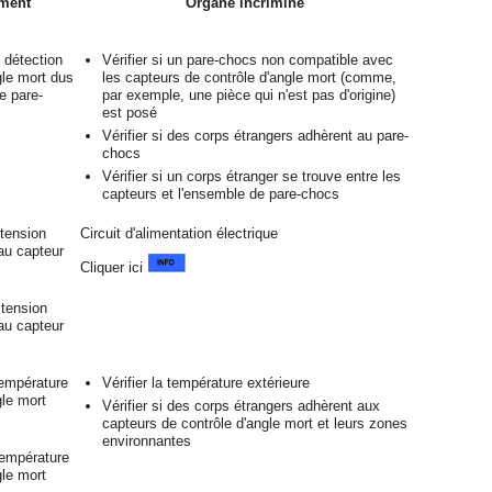
ément
Organe incriminé
 détection
Vérifier si un pare-chocs non compatible avec
gle mort dus
les capteurs de contrôle d'angle mort (comme,
le pare-
par exemple, une pièce qui n'est pas d'origine)
est posé
Vérifier si des corps étrangers adhèrent au pare-
chocs
Vérifier si un corps étranger se trouve entre les
capteurs et l'ensemble de pare-chocs
e tension
Circuit d'alimentation électrique
 au capteur
Cliquer ici
e tension
 au capteur
 température
Vérifier la température extérieure
gle mort
Vérifier si des corps étrangers adhèrent aux
capteurs de contrôle d'angle mort et leurs zones
environnantes
 température
gle mort