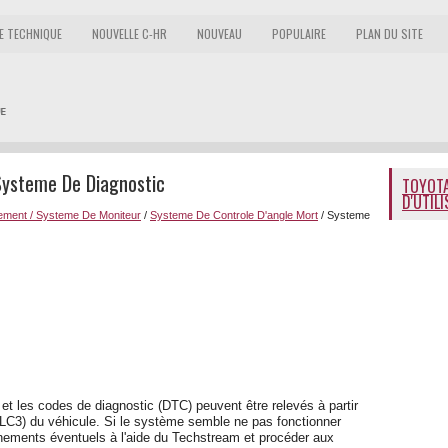
E TECHNIQUE
NOUVELLE C-HR
NOUVEAU
POPULAIRE
PLAN DU SITE
Systeme De Diagnostic
TOYOTA
D'UTIL
nement / Systeme De Moniteur
/
Systeme De Controle D'angle Mort
/ Systeme
et les codes de diagnostic (DTC) peuvent être relevés à partir
LC3) du véhicule. Si le système semble ne pas fonctionner
nements éventuels à l'aide du Techstream et procéder aux