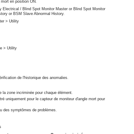
 mort en position ON.
 Electrical / Blind Spot Monitor Master or Blind Spot Monitor
story or BSM Slave Abnormal History.
r > Utility
 > Utility
vérification de l'historique des anomalies.
 de la zone incriminée pour chaque élément.
stré uniquement pour le capteur de moniteur d'angle mort pour
leau des symptômes de problèmes.
s