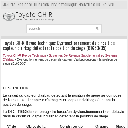
MANUELS
NOTICE D'UTILISATION
REVUE TECHNIQUE
NOUVELLE C-HR
NOUVEAU
POPULAIRE
PLAN DU SITE
CHERCHER
Toyota CH-R Revue Technique: Dysfonctionnement du circuit de
capteur d'airbag détectant la position de siège (B1653/35)
Toyota CH-R Revue Technique
/
Systemes De Retenue Supplementaire
/
Systeme
D'airbag
/ Dysfonctionnement du circuit de capteur d'airbag détectant la position de
siège (B1653/35)
DESCRIPTION
Le circuit du capteur d'airbag détectant la position de siège se compose
de l'ensemble de capteur d'airbag et du capteur d'airbag détectant la
position de siège.
Le DTC B1653/35 est enregistré lorsqu'un dysfonctionnement est détecté
dans le circuit du capteur d'airbag détectant la position de siège.
N° de
Objet de la
Condition de
Organe
Mode 