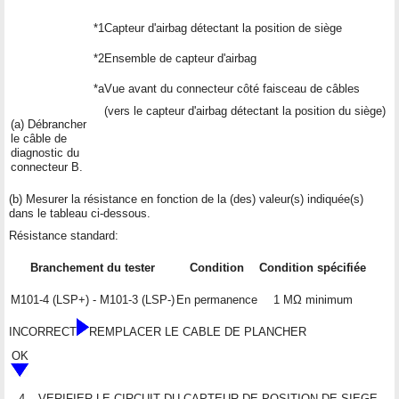
*1
Capteur d'airbag détectant la position de siège
*2
Ensemble de capteur d'airbag
*a
Vue avant du connecteur côté faisceau de câbles
(vers le capteur d'airbag détectant la position du siège)
(a) Débrancher
le câble de
diagnostic du
connecteur B.
(b) Mesurer la résistance en fonction de la (des) valeur(s) indiquée(s)
dans le tableau ci-dessous.
Résistance standard:
Branchement du tester
Condition
Condition spécifiée
M101-4 (LSP+) - M101-3 (LSP-)
En permanence
1 MΩ minimum
INCORRECT
REMPLACER LE CABLE DE PLANCHER
OK
4.
VERIFIER LE CIRCUIT DU CAPTEUR DE POSITION DE SIEGE