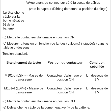
*a
Vue avant du connecteur côté faisceau de câbles
(vers le capteur d'airbag détectant la position du siège)
(a) Brancher le
câble sur la
borne négative
(-) de la
batterie.
(b) Mettre le contacteur d'allumage en position ON.
(c) Mesurer la tension en fonction de la (des) valeur(s) indiquée(s) dans le
tableau ci-dessous.
Tension standard:
Branchement du tester
Position du contacteur
Condition
spécifiée
M101-3 (LSP-) - Masse de
Contacteur d'allumage en
En dessous de
carrosserie
position ON
1 V
M101-4 (LSP+) - Masse de
Contacteur d'allumage en
En dessous de
carrosserie
position ON
1 V
(d) Mettre le contacteur d'allumage en position OFF.
(e) Débrancher le câble de la borne négative (-) de la batterie.