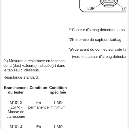
*1
Capteur d'airbag détectant la posi
*2
Ensemble de capteur d'airbag
*a
Vue avant du connecteur côté fai
(vers le capteur d'airbag détectant
(a) Mesurer la résistance en fonction
de la (des) valeur(s) indiquée(s) dans
le tableau ci-dessous.
Résistance standard:
Branchement
Condition
Condition
du tester
spécifiée
M101-3
En
1 MΩ
(LSP-) -
permanence
minimum
Masse de
carrosserie
M101-4
En
1 MΩ