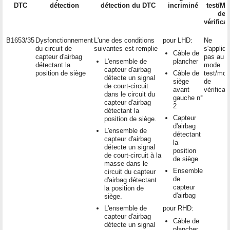
DTC
détection
détection du DTC
incriminé
test/M
de
vérifica
B1653/35
Dysfonctionnement
L'une des conditions
pour LHD:
Ne
du circuit de
suivantes est remplie
s'appliq
Câble de
capteur d'airbag
pas au
L'ensemble de
plancher
détectant la
mode
capteur d'airbag
position de siège
Câble de
test/mo
détecte un signal
siège
de
de court-circuit
avant
vérificat
dans le circuit du
gauche n°
capteur d'airbag
2
détectant la
Capteur
position de siège.
d'airbag
L'ensemble de
détectant
capteur d'airbag
la
détecte un signal
position
de court-circuit à la
de siège
masse dans le
Ensemble
circuit du capteur
de
d'airbag détectant
capteur
la position de
d'airbag
siège.
L'ensemble de
pour RHD:
capteur d'airbag
Câble de
détecte un signal
plancher