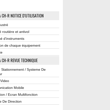
 CH-R NOTICE D'UTILISATION
lustré
é routière et antivol
é d'instruments
tion de chaque équipement
te
 CH-R REVUE TECHNIQUE
u Stationnement / Systeme De
ur
 Video
ication Mobile
ion / Ecran Multifonction
e De Direction