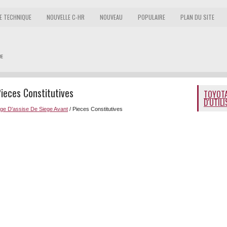
E TECHNIQUE
NOUVELLE C-HR
NOUVEAU
POPULAIRE
PLAN DU SITE
ieces Constitutives
TOYOTA
D'UTIL
ge D'assise De Siege Avant
/ Pieces Constitutives