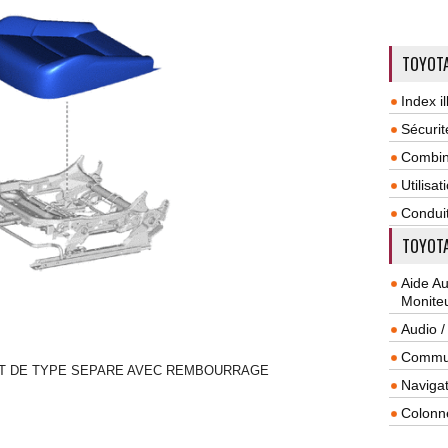
TOYOTA
Index il
Sécurit
Combin
Utilisa
Condui
TOYOTA
Aide A
Monite
Audio /
Commun
NT DE TYPE SEPARE AVEC REMBOURRAGE
-
-
Navigat
Colonn