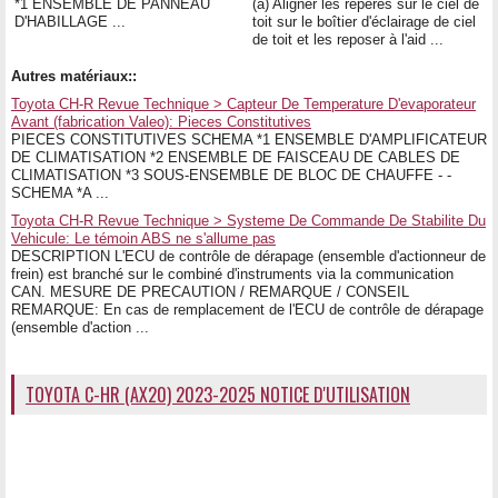
*1 ENSEMBLE DE PANNEAU
(a) Aligner les repères sur le ciel de
D'HABILLAGE ...
toit sur le boîtier d'éclairage de ciel
de toit et les reposer à l'aid ...
Autres matériaux::
Toyota CH-R Revue Technique > Capteur De Temperature D'evaporateur
Avant (fabrication Valeo): Pieces Constitutives
PIECES CONSTITUTIVES SCHEMA *1 ENSEMBLE D'AMPLIFICATEUR
DE CLIMATISATION *2 ENSEMBLE DE FAISCEAU DE CABLES DE
CLIMATISATION *3 SOUS-ENSEMBLE DE BLOC DE CHAUFFE - -
SCHEMA *A ...
Toyota CH-R Revue Technique > Systeme De Commande De Stabilite Du
Vehicule: Le témoin ABS ne s'allume pas
DESCRIPTION L'ECU de contrôle de dérapage (ensemble d'actionneur de
frein) est branché sur le combiné d'instruments via la communication
CAN. MESURE DE PRECAUTION / REMARQUE / CONSEIL
REMARQUE: En cas de remplacement de l'ECU de contrôle de dérapage
(ensemble d'action ...
TOYOTA C-HR (AX20) 2023-2025 NOTICE D'UTILISATION