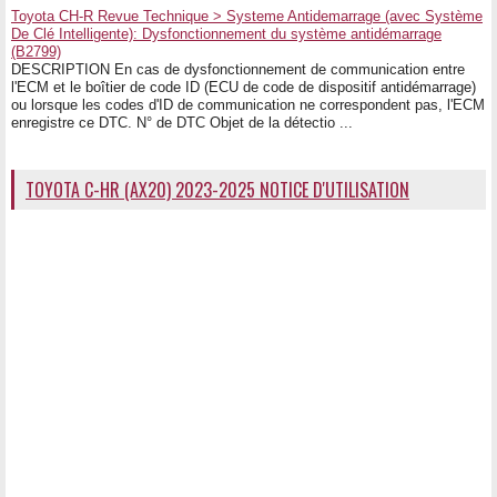
Toyota CH-R Revue Technique > Systeme Antidemarrage (avec Système
De Clé Intelligente): Dysfonctionnement du système antidémarrage
(B2799)
DESCRIPTION En cas de dysfonctionnement de communication entre
l'ECM et le boîtier de code ID (ECU de code de dispositif antidémarrage)
ou lorsque les codes d'ID de communication ne correspondent pas, l'ECM
enregistre ce DTC. N° de DTC Objet de la détectio ...
TOYOTA C-HR (AX20) 2023-2025 NOTICE D'UTILISATION