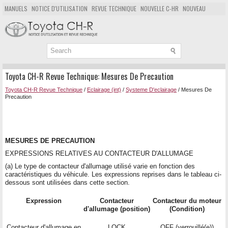
MANUELS
NOTICE D'UTILISATION
REVUE TECHNIQUE
NOUVELLE C-HR
NOUVEAU
POPULAIRE
PLAN DU SITE
CHERCHER
Toyota CH-R Revue Technique: Mesures De Precaution
Toyota CH-R Revue Technique
/
Eclairage (int)
/
Systeme D'eclairage
/ Mesures De
Precaution
MESURES DE PRECAUTION
EXPRESSIONS RELATIVES AU CONTACTEUR D'ALLUMAGE
(a) Le type de contacteur d'allumage utilisé varie en fonction des
caractéristiques du véhicule. Les expressions reprises dans le tableau ci-
dessous sont utilisées dans cette section.
Expression
Contacteur
Contacteur du moteur
d'allumage (position)
(Condition)
Contacteur d'allumage en
LOCK
OFF (verrouillé(e))