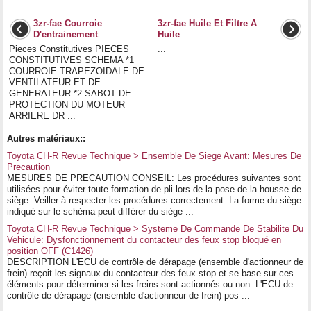
3zr-fae Courroie
3zr-fae Huile Et Filtre A
D'entrainement
Huile
Pieces Constitutives PIECES
...
CONSTITUTIVES SCHEMA *1
COURROIE TRAPEZOIDALE DE
VENTILATEUR ET DE
GENERATEUR *2 SABOT DE
PROTECTION DU MOTEUR
ARRIERE DR ...
Autres matériaux::
Toyota CH-R Revue Technique > Ensemble De Siege Avant: Mesures De
Precaution
MESURES DE PRECAUTION CONSEIL: Les procédures suivantes sont
utilisées pour éviter toute formation de pli lors de la pose de la housse de
siège. Veiller à respecter les procédures correctement. La forme du siège
indiqué sur le schéma peut différer du siège ...
Toyota CH-R Revue Technique > Systeme De Commande De Stabilite Du
Vehicule: Dysfonctionnement du contacteur des feux stop bloqué en
position OFF (C1426)
DESCRIPTION L'ECU de contrôle de dérapage (ensemble d'actionneur de
frein) reçoit les signaux du contacteur des feux stop et se base sur ces
éléments pour déterminer si les freins sont actionnés ou non. L'ECU de
contrôle de dérapage (ensemble d'actionneur de frein) pos ...