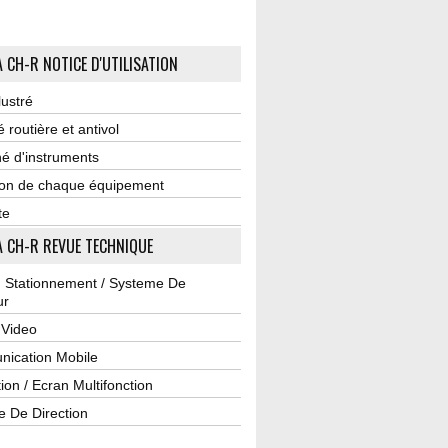
 CH-R NOTICE D'UTILISATION
lustré
é routière et antivol
é d'instruments
tion de chaque équipement
te
 CH-R REVUE TECHNIQUE
u Stationnement / Systeme De
ur
 Video
ication Mobile
ion / Ecran Multifonction
e De Direction