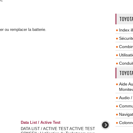
TOYOTA
ger ou remplacer la batterie.
Index il
Sécurit
Combin
Utilisa
Condui
TOYOTA
Aide A
Monite
Audio /
Commun
Navigat
Data List / Active Test
Colonn
DATA LIST / ACTIVE TEST ACTIVE TEST