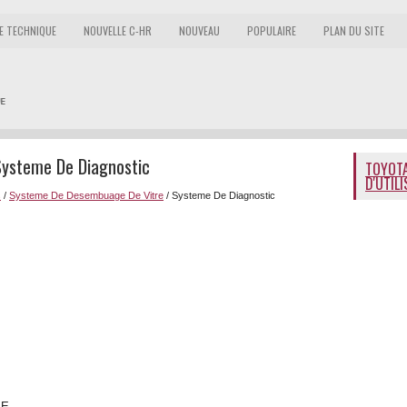
E TECHNIQUE
NOUVELLE C-HR
NOUVEAU
POPULAIRE
PLAN DU SITE
Systeme De Diagnostic
TOYOTA
D'UTIL
s
/
Systeme De Desembuage De Vitre
/ Systeme De Diagnostic
IE