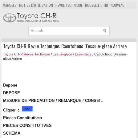
MANUELS
NOTICE D'UTILISATION
REVUE TECHNIQUE
NOUVELLE C-HR
NOUVEAU
POPULAIRE
PLAN DU SITE
CHERCHER
Toyota CH-R Revue Technique: Caoutchouc D'essuie-glace Arriere
Toyota CH-R Revue Technique
/
Essuie-glace / Lave-glace
/ Caoutchouc D'essuie-
glace Arriere
Depose
DEPOSE
MESURE DE PRECAUTION / REMARQUE / CONSEIL
Cliquer ici
Pieces Constitutives
PIECES CONSTITUTIVES
SCHEMA