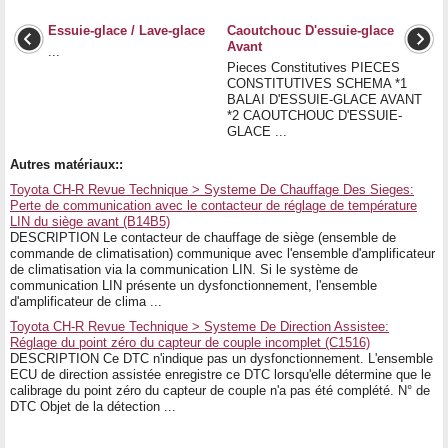
Essuie-glace / Lave-glace
Caoutchouc D'essuie-glace
Avant
...
Pieces Constitutives PIECES
CONSTITUTIVES SCHEMA *1
BALAI D'ESSUIE-GLACE AVANT
*2 CAOUTCHOUC D'ESSUIE-
GLACE ...
Autres matériaux::
Toyota CH-R Revue Technique > Systeme De Chauffage Des Sieges:
Perte de communication avec le contacteur de réglage de température
LIN du siège avant (B14B5)
DESCRIPTION Le contacteur de chauffage de siège (ensemble de
commande de climatisation) communique avec l'ensemble d'amplificateur
de climatisation via la communication LIN. Si le système de
communication LIN présente un dysfonctionnement, l'ensemble
d'amplificateur de clima ...
Toyota CH-R Revue Technique > Systeme De Direction Assistee:
Réglage du point zéro du capteur de couple incomplet (C1516)
DESCRIPTION Ce DTC n'indique pas un dysfonctionnement. L'ensemble
ECU de direction assistée enregistre ce DTC lorsqu'elle détermine que le
calibrage du point zéro du capteur de couple n'a pas été complété. N° de
DTC Objet de la détection ...