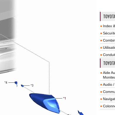
TOYOTA
Index il
Sécurit
Combin
Utilisa
Condui
TOYOTA
Aide A
Monite
Audio /
Commun
Navigat
Colonn