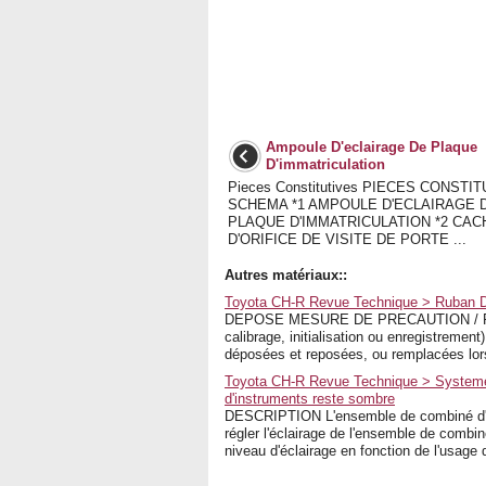
Ampoule D'eclairage De Plaque
D'immatriculation
Pieces Constitutives PIECES CONSTI
SCHEMA *1 AMPOULE D'ECLAIRAGE 
PLAQUE D'IMMATRICULATION *2 CAC
D'ORIFICE DE VISITE DE PORTE ...
Autres matériaux::
Toyota CH-R Revue Technique > Ruban D
DEPOSE MESURE DE PRECAUTION / REM
calibrage, initialisation ou enregistrement
déposées et reposées, ou remplacées lors
Toyota CH-R Revue Technique > Systeme
d'instruments reste sombre
DESCRIPTION L'ensemble de combiné d'in
régler l'éclairage de l'ensemble de combi
niveau d'éclairage en fonction de l'usage d