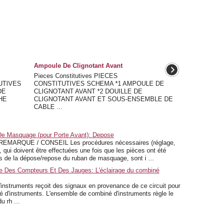
Ampoule De Clignotant Avant
Pieces Constitutives PIECES
TUTIVES
CONSTITUTIVES SCHEMA *1 AMPOULE DE
DE
CLIGNOTANT AVANT *2 DOUILLE DE
HE
CLIGNOTANT AVANT ET SOUS-ENSEMBLE DE
CABLE ...
e Masquage (pour Porte Avant): Depose
ARQUE / CONSEIL Les procédures nécessaires (réglage,
), qui doivent être effectuées une fois que les pièces ont été
 de la dépose/repose du ruban de masquage, sont i ...
 Des Compteurs Et Des Jauges: L'éclairage du combiné
struments reçoit des signaux en provenance de ce circuit pour
né d'instruments. L'ensemble de combiné d'instruments règle le
u rh ...