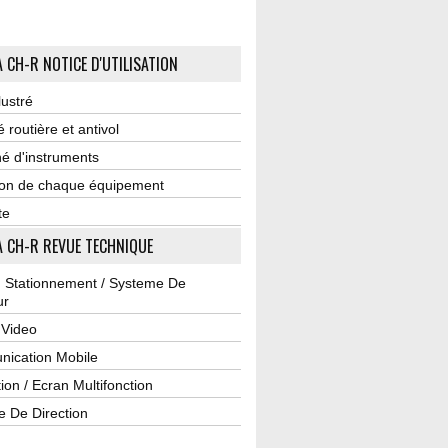
 CH-R NOTICE D'UTILISATION
lustré
é routière et antivol
é d'instruments
tion de chaque équipement
te
 CH-R REVUE TECHNIQUE
u Stationnement / Systeme De
ur
 Video
ication Mobile
ion / Ecran Multifonction
e De Direction