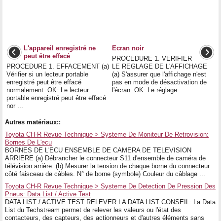
L'appareil enregistré ne
Ecran noir
peut être effacé
PROCEDURE 1. VERIFIER
PROCEDURE 1. EFFACEMENT (a)
LE REGLAGE DE L'AFFICHAGE
Vérifier si un lecteur portable
(a) S'assurer que l'affichage n'est
enregistré peut être effacé
pas en mode de désactivation de
normalement. OK: Le lecteur
l'écran. OK: Le réglage ...
portable enregistré peut être effacé
nor ...
Autres matériaux::
Toyota CH-R Revue Technique > Systeme De Moniteur De Retrovision:
Bornes De L'ecu
BORNES DE L'ECU ENSEMBLE DE CAMERA DE TELEVISION
ARRIERE (a) Débrancher le connecteur S11 d'ensemble de caméra de
télévision arrière. (b) Mesurer la tension de chaque borne du connecteur
côté faisceau de câbles. N° de borne (symbole) Couleur du câblage ...
Toyota CH-R Revue Technique > Systeme De Detection De Pression Des
Pneus: Data List / Active Test
DATA LIST / ACTIVE TEST RELEVER LA DATA LIST CONSEIL: La Data
List du Techstream permet de relever les valeurs ou l'état des
contacteurs, des capteurs, des actionneurs et d'autres éléments sans