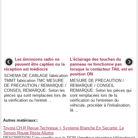
Les émissions radio ne
L'éclairage des touches du
peuvent être captées ou la
panneau ne fonctionne pas
réception est médiocre
lorsque le contacteur TAIL est en
position ON
SCHEMA DE CABLAGE fabrication
TMMT fabrication TMC MESURE
MESURE DE PRECAUTION /
DE PRECAUTION / REMARQUE /
REMARQUE / CONSEIL
CONSEIL REMARQUE: Selon les
REMARQUE: Selon les pièces qui
pièces qui sont remplacées lors de
sont remplacées lors de la
la vérification ou l'entreti ...
vérification ou l'entretien du
véhicule, procéder à l'initialisation,
l& ...
Autres matériaux::
Toyota CH-R Revue Technique > Systeme Branche En Securite: Le
Temoin Rouge Reste Allume
DESCRIPTION Cela signifie que le DCM (émetteur-récepteur télématique)