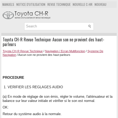
MANUELS
NOTICE D'UTILISATION
REVUE TECHNIQUE
NOUVELLE C-HR
NOUVEAU
POPULAIRE
PLAN DU SITE
CHERCHER
Toyota CH-R Revue Technique: Aucun son ne provient des haut-
parleurs
Toyota CH-R Revue Technique
/
Navigation / Ecran Multifonction
/
Systeme De
Navigation
/ Aucun son ne provient des haut-parleurs
PROCEDURE
1.
VERIFIER LES REGLAGES AUDIO
(a) En mode de réglage de son émis, régler le volume, l'atténuateur et la
balance sur leur valeur initiale et vérifier si le son est normal.
OK:
Retour du système audio à la normale.