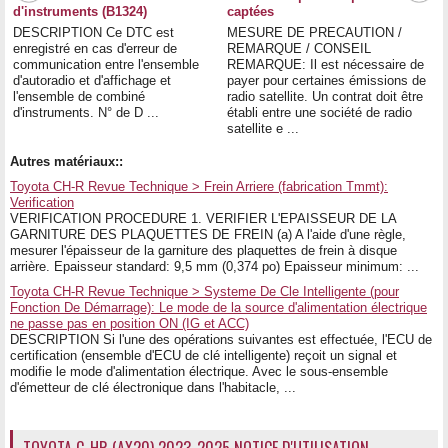
d'instruments (B1324)
captées
DESCRIPTION Ce DTC est
MESURE DE PRECAUTION /
enregistré en cas d'erreur de
REMARQUE / CONSEIL
communication entre l'ensemble
REMARQUE: Il est nécessaire de
d'autoradio et d'affichage et
payer pour certaines émissions de
l'ensemble de combiné
radio satellite. Un contrat doit être
d'instruments. N° de D ...
établi entre une société de radio
satellite e ...
Autres matériaux::
Toyota CH-R Revue Technique > Frein Arriere (fabrication Tmmt):
Verification
VERIFICATION PROCEDURE 1. VERIFIER L'EPAISSEUR DE LA
GARNITURE DES PLAQUETTES DE FREIN (a) A l'aide d'une règle,
mesurer l'épaisseur de la garniture des plaquettes de frein à disque
arrière. Epaisseur standard: 9,5 mm (0,374 po) Epaisseur minimum: ...
Toyota CH-R Revue Technique > Systeme De Cle Intelligente (pour
Fonction De Démarrage): Le mode de la source d'alimentation électrique
ne passe pas en position ON (IG et ACC)
DESCRIPTION Si l'une des opérations suivantes est effectuée, l'ECU de
certification (ensemble d'ECU de clé intelligente) reçoit un signal et
modifie le mode d'alimentation électrique. Avec le sous-ensemble
d'émetteur de clé électronique dans l'habitacle, ...