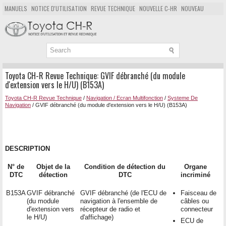
MANUELS
NOTICE D'UTILISATION
REVUE TECHNIQUE
NOUVELLE C-HR
NOUVEAU
POPULAIRE
PLAN DU SITE
CHERCHER
Toyota CH-R Revue Technique: GVIF débranché (du module
d'extension vers le H/U) (B153A)
Toyota CH-R Revue Technique
/
Navigation / Ecran Multifonction
/
Systeme De
Navigation
/ GVIF débranché (du module d'extension vers le H/U) (B153A)
DESCRIPTION
N° de
Objet de la
Condition de détection du
Organe
DTC
détection
DTC
incriminé
B153A
GVIF débranché
GVIF débranché (de l'ECU de
Faisceau de
(du module
navigation à l'ensemble de
câbles ou
d'extension vers
récepteur de radio et
connecteur
le H/U)
d'affichage)
ECU de