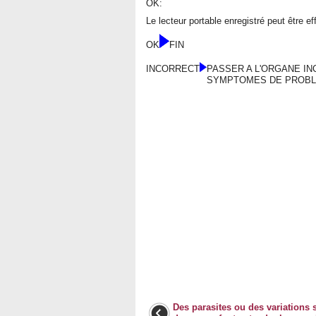
OK:
Le lecteur portable enregistré peut être 
OK
FIN
INCORRECT
PASSER A L'ORGANE IN
SYMPTOMES DE PROB
Des parasites ou des variations