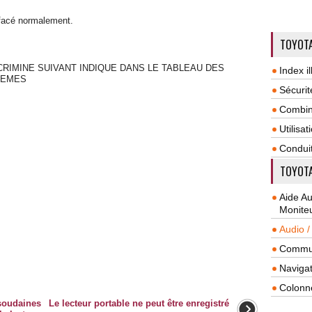
effacé normalement.
TOYOTA
CRIMINE SUIVANT INDIQUE DANS LE TABLEAU DES
Index il
LEMES
Sécurit
Combin
Utilisa
Condui
TOYOTA
Aide A
Monite
Audio /
Commun
Navigat
Colonn
 soudaines
Le lecteur portable ne peut être enregistré