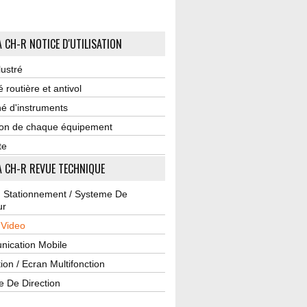
 CH-R NOTICE D'UTILISATION
lustré
é routière et antivol
é d'instruments
tion de chaque équipement
te
 CH-R REVUE TECHNIQUE
u Stationnement / Systeme De
ur
 Video
ication Mobile
ion / Ecran Multifonction
e De Direction