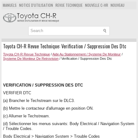
MANUELS
NOTICE D'UTILISATION
REVUE TECHNIQUE
NOUVELLE C-HR
NOUVEAU
POPULAIRE
PLAN DU SITE
CHERCHER
Toyota CH-R Revue Technique: Verification / Suppression Des Dtc
Toyota CH-R Revue Technique
/
Aide Au Stationnement / Systeme De Moniteur
/
Systeme De Moniteur De Retrovision
/ Verification / Suppression Des Dtc
VERIFICATION / SUPPRESSION DES DTC
VERIFIER DTC
(a) Brancher le Techstream sur le DLC3.
(b) Mettre le contacteur d'allumage en position ON.
(c) Allumer le Techstream.
(d) Sélectionner les menus suivants: Body Electrical / Navigation System
/ Trouble Codes.
Body Electrical > Navigation System > Trouble Codes