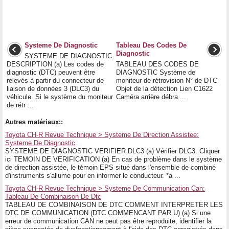
Systeme De Diagnostic
Tableau Des Codes De
Diagnostic
SYSTEME DE DIAGNOSTIC
DESCRIPTION (a) Les codes de
TABLEAU DES CODES DE
diagnostic (DTC) peuvent être
DIAGNOSTIC Système de
relevés à partir du connecteur de
moniteur de rétrovision N° de DTC
liaison de données 3 (DLC3) du
Objet de la détection Lien C1622
véhicule. Si le système du moniteur
Caméra arrière débra ...
de rétr ...
Autres matériaux::
Toyota CH-R Revue Technique > Systeme De Direction Assistee:
Systeme De Diagnostic
SYSTEME DE DIAGNOSTIC VERIFIER DLC3 (a) Vérifier DLC3. Cliquer
ici TEMOIN DE VERIFICATION (a) En cas de problème dans le système
de direction assistée, le témoin EPS situé dans l'ensemble de combiné
d'instruments s'allume pour en informer le conducteur. *a ...
Toyota CH-R Revue Technique > Systeme De Communication Can:
Tableau De Combinaison De Dtc
TABLEAU DE COMBINAISON DE DTC COMMENT INTERPRETER LES
DTC DE COMMUNICATION (DTC COMMENCANT PAR U) (a) Si une
erreur de communication CAN ne peut pas être reproduite, identifier la