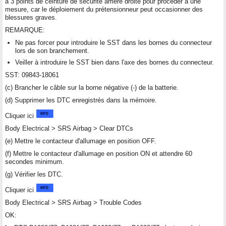
à 3 points de ceinture de sécurité arrière droite pour procéder à une
mesure, car le déploiement du prétensionneur peut occasionner des
blessures graves.
REMARQUE:
Ne pas forcer pour introduire le SST dans les bornes du connecteur
lors de son branchement.
Veiller à introduire le SST bien dans l'axe des bornes du connecteur.
SST: 09843-18061
(c) Brancher le câble sur la borne négative (-) de la batterie.
(d) Supprimer les DTC enregistrés dans la mémoire.
Cliquer ici
Body Electrical > SRS Airbag > Clear DTCs
(e) Mettre le contacteur d'allumage en position OFF.
(f) Mettre le contacteur d'allumage en position ON et attendre 60
secondes minimum.
(g) Vérifier les DTC.
Cliquer ici
Body Electrical > SRS Airbag > Trouble Codes
OK: