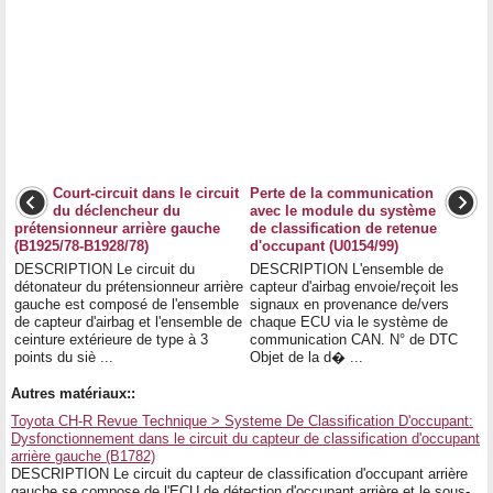
Court-circuit dans le circuit
Perte de la communication
du déclencheur du
avec le module du système
prétensionneur arrière gauche
de classification de retenue
(B1925/78-B1928/78)
d'occupant (U0154/99)
DESCRIPTION Le circuit du
DESCRIPTION L'ensemble de
détonateur du prétensionneur arrière
capteur d'airbag envoie/reçoit les
gauche est composé de l'ensemble
signaux en provenance de/vers
de capteur d'airbag et l'ensemble de
chaque ECU via le système de
ceinture extérieure de type à 3
communication CAN. N° de DTC
points du siè ...
Objet de la d� ...
Autres matériaux::
Toyota CH-R Revue Technique > Systeme De Classification D'occupant:
Dysfonctionnement dans le circuit du capteur de classification d'occupant
arrière gauche (B1782)
DESCRIPTION Le circuit du capteur de classification d'occupant arrière
gauche se compose de l'ECU de détection d'occupant arrière et le sous-