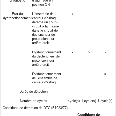
diagnostic
d'allumage en
position ON
Etat du
L'ensemble de
○
-
-
dysfonctionnement
capteur d'airbag
détecte un court-
circuit à la masse
dans le circuit de
déclencheur de
prétensionneur
arrière droit
Dysfonctionnement
-
○
-
du déclencheur de
prétensionneur
arrière droit
Dysfonctionnement
-
-
○
de l'ensemble de
capteur d'airbag
Durée de détection
-
-
-
Nombre de cycles
1 cycle(s)
1 cycle(s)
1 cycle(s)
Conditions de détection de DTC (B1923/77):
Conditions de