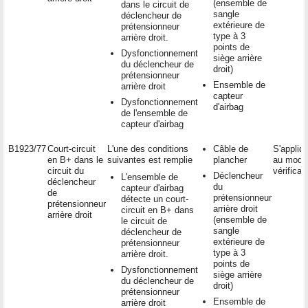
(ensemble de
dans le circuit de
sangle
déclencheur de
extérieure de
prétensionneur
type à 3
arrière droit.
points de
Dysfonctionnement
siège arrière
du déclencheur de
droit)
prétensionneur
Ensemble de
arrière droit
capteur
Dysfonctionnement
d'airbag
de l'ensemble de
capteur d'airbag
B1923/77
Court-circuit
L'une des conditions
Câble de
S'appliq
en B+ dans le
suivantes est remplie
plancher
au mode
circuit du
vérificat
Déclencheur
L'ensemble de
déclencheur
du
capteur d'airbag
de
prétensionneur
détecte un court-
prétensionneur
arrière droit
circuit en B+ dans
arrière droit
(ensemble de
le circuit de
sangle
déclencheur de
extérieure de
prétensionneur
type à 3
arrière droit.
points de
Dysfonctionnement
siège arrière
du déclencheur de
droit)
prétensionneur
Ensemble de
arrière droit