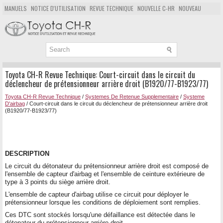
MANUELS
NOTICE D'UTILISATION
REVUE TECHNIQUE
NOUVELLE C-HR
NOUVEAU
POPULAIRE
PLAN DU SITE
CHERCHER
Toyota CH-R Revue Technique: Court-circuit dans le circuit du
déclencheur de prétensionneur arrière droit (B1920/77-B1923/77)
Toyota CH-R Revue Technique
/
Systemes De Retenue Supplementaire
/
Systeme
D'airbag
/ Court-circuit dans le circuit du déclencheur de prétensionneur arrière droit
(B1920/77-B1923/77)
DESCRIPTION
Le circuit du détonateur du prétensionneur arrière droit est composé de
l'ensemble de capteur d'airbag et l'ensemble de ceinture extérieure de
type à 3 points du siège arrière droit.
L'ensemble de capteur d'airbag utilise ce circuit pour déployer le
prétensionneur lorsque les conditions de déploiement sont remplies.
Ces DTC sont stockés lorsqu'une défaillance est détectée dans le
détonateur du prétensionneur arrière droit.