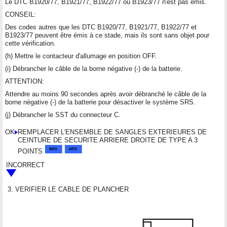
Le DTC B1920/77, B1921/77, B1922/77 ou B1923/77 n'est pas émis.
CONSEIL:
Des codes autres que les DTC B1920/77, B1921/77, B1922/77 et
B1923/77 peuvent être émis à ce stade, mais ils sont sans objet pour
cette vérification.
(h) Mettre le contacteur d'allumage en position OFF.
(i) Débrancher le câble de la borne négative (-) de la batterie.
ATTENTION:
Attendre au moins 90 secondes après avoir débranché le câble de la
borne négative (-) de la batterie pour désactiver le système SRS.
(j) Débrancher le SST du connecteur C.
OK
REMPLACER L'ENSEMBLE DE SANGLES EXTERIEURES DE
CEINTURE DE SECURITE ARRIERE DROITE DE TYPE A 3
POINTS
INCORRECT
3.
VERIFIER LE CABLE DE PLANCHER