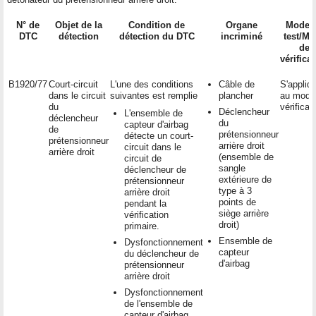
N° de
Objet de la
Condition de
Organe
Mode 
DTC
détection
détection du DTC
incriminé
test/M
de
vérifica
B1920/77
Court-circuit
L'une des conditions
Câble de
S'appliq
dans le circuit
suivantes est remplie
plancher
au mode
du
vérificat
Déclencheur
L'ensemble de
déclencheur
du
capteur d'airbag
de
prétensionneur
détecte un court-
prétensionneur
arrière droit
circuit dans le
arrière droit
(ensemble de
circuit de
sangle
déclencheur de
extérieure de
prétensionneur
type à 3
arrière droit
points de
pendant la
siège arrière
vérification
droit)
primaire.
Ensemble de
Dysfonctionnement
capteur
du déclencheur de
d'airbag
prétensionneur
arrière droit
Dysfonctionnement
de l'ensemble de
capteur d'airbag