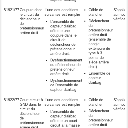
B1921/77
Coupure dans
L'une des conditions
Câble de
S'appliq
le circuit du
suivantes est remplie
plancher
au mode
déclencheur
vérificat
Déclencheur
L'ensemble de
de
du
capteur d'airbag
prétensionneur
prétensionneur
détecte une
arrière droit
arrière droit
coupure dans le
(ensemble de
circuit de
sangle
déclencheur de
extérieure de
prétensionneur
type à 3
arrière droit.
points de
Dysfonctionnement
siège arrière
du déclencheur de
droit)
prétensionneur
Ensemble de
arrière droit
capteur
Dysfonctionnement
d'airbag
de l'ensemble de
capteur d'airbag
B1922/77
Court-circuit à
L'une des conditions
Câble de
S'appliq
GND dans le
suivantes est remplie
plancher
au mode
circuit du
vérificat
Déclencheur
L'ensemble de
déclencheur
du
capteur d'airbag
de
prétensionneur
détecte un court-
prétensionneur
arrière droit
circuit à la masse
arrière droit