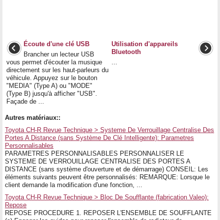
Écoute d'une clé USB
Utilisation d'appareils
Bluetooth
Brancher un lecteur USB
vous permet d'écouter la musique
...
directement sur les haut-parleurs du
véhicule. Appuyez sur le bouton
"MEDIA" (Type A) ou "MODE"
(Type B) jusqu'à afficher "USB".
Façade de ...
Autres matériaux::
Toyota CH-R Revue Technique > Systeme De Verrouillage Centralise Des
Portes A Distance (sans Système De Clé Intelligente): Parametres
Personnalisables
PARAMETRES PERSONNALISABLES PERSONNALISER LE
SYSTEME DE VERROUILLAGE CENTRALISE DES PORTES A
DISTANCE (sans système d'ouverture et de démarrage) CONSEIL: Les
éléments suivants peuvent être personnalisés: REMARQUE: Lorsque le
client demande la modification d'une fonction, ...
Toyota CH-R Revue Technique > Bloc De Soufflante (fabrication Valeo):
Repose
REPOSE PROCEDURE 1. REPOSER L'ENSEMBLE DE SOUFFLANTE