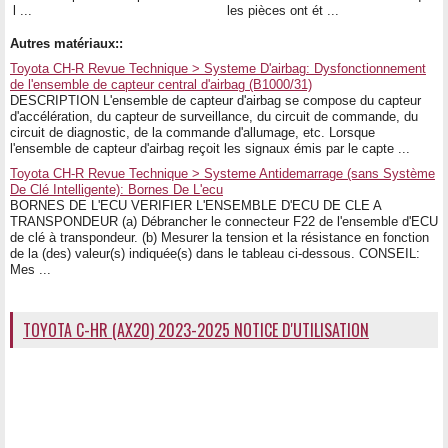
l ...
les pièces ont ét ...
Autres matériaux::
Toyota CH-R Revue Technique > Systeme D'airbag: Dysfonctionnement
de l'ensemble de capteur central d'airbag (B1000/31)
DESCRIPTION L'ensemble de capteur d'airbag se compose du capteur
d'accélération, du capteur de surveillance, du circuit de commande, du
circuit de diagnostic, de la commande d'allumage, etc. Lorsque
l'ensemble de capteur d'airbag reçoit les signaux émis par le capte ...
Toyota CH-R Revue Technique > Systeme Antidemarrage (sans Système
De Clé Intelligente): Bornes De L'ecu
BORNES DE L'ECU VERIFIER L'ENSEMBLE D'ECU DE CLE A
TRANSPONDEUR (a) Débrancher le connecteur F22 de l'ensemble d'ECU
de clé à transpondeur. (b) Mesurer la tension et la résistance en fonction
de la (des) valeur(s) indiquée(s) dans le tableau ci-dessous. CONSEIL:
Mes ...
TOYOTA C-HR (AX20) 2023-2025 NOTICE D'UTILISATION