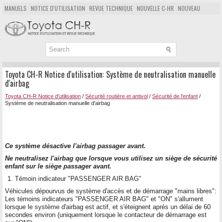
MANUELS
NOTICE D'UTILISATION
REVUE TECHNIQUE
NOUVELLE C-HR
NOUVEAU
POPULAIRE
PLAN DU SITE
CHERCHER
Toyota CH-R Notice d'utilisation: Système de neutralisation manuelle
d'airbag
Toyota CH-R Notice d'utilisation
/
Sécurité routière et antivol
/
Sécurité de l'enfant
/
Système de neutralisation manuelle d'airbag
Ce système désactive l'airbag passager avant.
Ne neutralisez l'airbag que lorsque vous utilisez un siège de sécurité
enfant sur le siège passager avant.
Témoin indicateur "PASSENGER AIR BAG"
Véhicules dépourvus de système d'accès et de démarrage "mains libres":
Les témoins indicateurs "PASSENGER AIR BAG" et "ON" s'allument
lorsque le système d'airbag est actif, et s'éteignent après un délai de 60
secondes environ (uniquement lorsque le contacteur de démarrage est